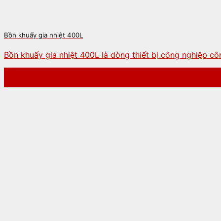
Bồn khuấy gia nhiệt 400L
Bồn khuấy gia nhiệt 400L là dòng thiết bị công nghiệp côn
20
Th5