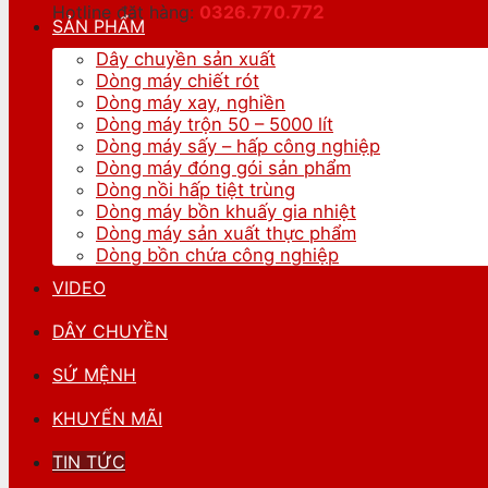
Hotline đặt hàng:
0326.770.
772
SẢN PHẨM
Dây chuyền sản xuất
Dòng máy chiết rót
Dòng máy xay, nghiền
Dòng máy trộn 50 – 5000 lít
Dòng máy sấy – hấp công nghiệp
Dòng máy đóng gói sản phẩm
Dòng nồi hấp tiệt trùng
Dòng máy bồn khuấy gia nhiệt
Dòng máy sản xuất thực phẩm
Dòng bồn chứa công nghiệp
VIDEO
DÂY CHUYỀN
SỨ MỆNH
KHUYẾN MÃI
TIN TỨC