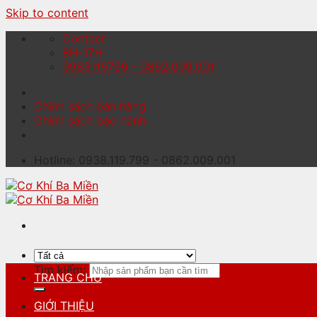
Skip to content
Contact
8H-17H
0983119799 - 0862.009.001
Chính sách bán hàng
Chính sách bảo hành
Hotline: 0938.119.799 - 0862.009.001
Tìm kiếm:
TRANG CHỦ
GIỚI THIỆU