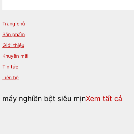
Trang chủ
Sản phẩm
Giới thiệu
Khuyến mãi
Tin tức
Liên hệ
máy nghiền bột siêu mịn
Xem tất cả