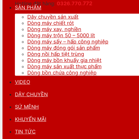
Hotline đặt hàng:
0326.770.
772
SẢN PHẨM
Dây chuyền sản xuất
Dòng máy chiết rót
Dòng máy xay, nghiền
Dòng máy trộn 50 – 5000 lít
Dòng máy sấy – hấp công nghiệp
Dòng máy đóng gói sản phẩm
Dòng nồi hấp tiệt trùng
Dòng máy bồn khuấy gia nhiệt
Dòng máy sản xuất thực phẩm
Dòng bồn chứa công nghiệp
VIDEO
DÂY CHUYỀN
SỨ MỆNH
KHUYẾN MÃI
TIN TỨC