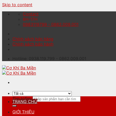
Skip to content
Contact
8H-17H
0983119799 - 0862.009.001
Chính sách bán hàng
Chính sách bảo hành
Hotline: 0938.119.799 - 0862.009.001
Tìm kiếm:
TRANG CHỦ
GIỚI THIỆU