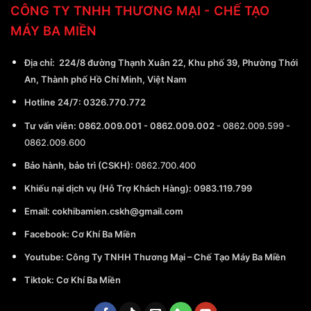
CÔNG TY TNHH THƯƠNG MẠI - CHẾ TẠO
MÁY BA MIỀN
Địa chỉ:
224/8 đường Thạnh Xuân 22, Khu phố 39, Phường Thới
An, Thành phố Hồ Chí Minh, Việt Nam
Hotline 24/7:
0326.770.772
Tư vấn viên:
0862.009.001
-
0862.009.002
-
0862.009.599
-
0862.009.600
Bảo hành, bảo trì (CSKH):
0862.700.400
Khiếu nại dịch vụ (Hỗ Trợ Khách Hàng): 0983.119.799
Email:
cokhibamien.cskh@gmail.com
Facebook:
Cơ Khí Ba Miền
Youtube:
Công Ty TNHH Thương Mại – Chế Tạo Máy Ba Miền
Tiktok:
Cơ Khí Ba Miền