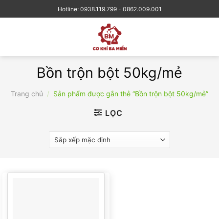
Skip
Hotline: 0938.119.799 - 0862.009.001
to
content
Bồn trộn bột 50kg/mẻ
Trang chủ
/
Sản phẩm được gắn thẻ “Bồn trộn bột 50kg/mẻ”
LỌC