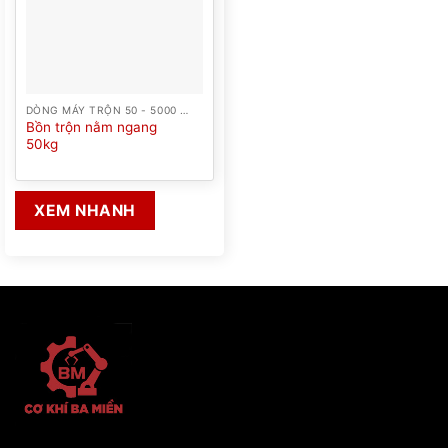
DÒNG MÁY TRỘN 50 - 5000 LÍT
Bồn trộn nằm ngang
50kg
XEM NHANH