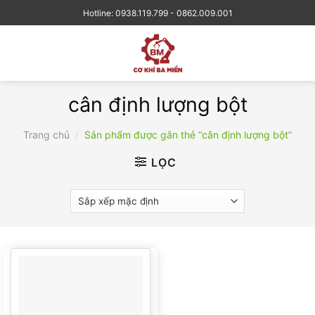
Skip
Hotline: 0938.119.799 - 0862.009.001
to
content
cân định lượng bột
Trang chủ
/
Sản phẩm được gắn thẻ “cân định lượng bột”
LỌC