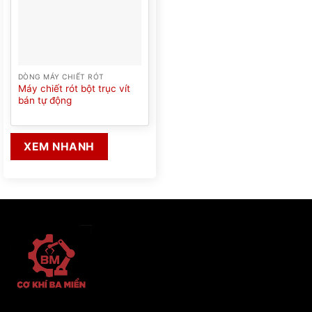
DÒNG MÁY CHIẾT RÓT
Máy chiết rót bột trục vít
bán tự động
XEM NHANH