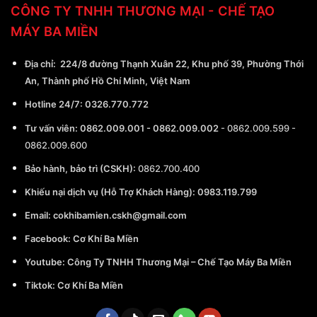
CÔNG TY TNHH THƯƠNG MẠI - CHẾ TẠO
MÁY BA MIỀN
Địa chỉ:
224/8 đường Thạnh Xuân 22, Khu phố 39, Phường Thới
An, Thành phố Hồ Chí Minh, Việt Nam
Hotline 24/7:
0326.770.772
Tư vấn viên:
0862.009.001
-
0862.009.002
-
0862.009.599
-
0862.009.600
Bảo hành, bảo trì (CSKH):
0862.700.400
Khiếu nại dịch vụ (Hỗ Trợ Khách Hàng): 0983.119.799
Email:
cokhibamien.cskh@gmail.com
Facebook:
Cơ Khí Ba Miền
Youtube:
Công Ty TNHH Thương Mại – Chế Tạo Máy Ba Miền
Tiktok:
Cơ Khí Ba Miền