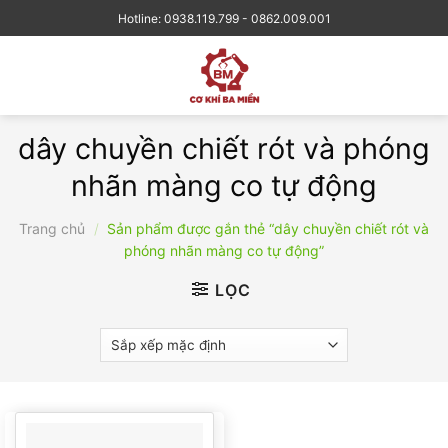
Skip
Hotline: 0938.119.799 - 0862.009.001
to
content
dây chuyền chiết rót và phóng
nhãn màng co tự động
Trang chủ
/
Sản phẩm được gắn thẻ “dây chuyền chiết rót và
phóng nhãn màng co tự động”
LỌC