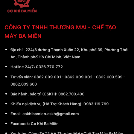
CÔNG TY TNHH THƯƠNG MẠI - CHẾ TẠO
MÁY BA MIỀN
Địa chỉ:
224/8 đường Thạnh Xuân 22, Khu phố 39, Phường Thới
An, Thành phố Hồ Chí Minh, Việt Nam
Hotline 24/7:
0326.770.772
Tư vấn viên:
0862.009.001
-
0862.009.002
-
0862.009.599
-
0862.009.600
Bảo hành, bảo trì (CSKH):
0862.700.400
Khiếu nại dịch vụ (Hỗ Trợ Khách Hàng): 0983.119.799
Email:
cokhibamien.cskh@gmail.com
Facebook:
Cơ Khí Ba Miền
Youtube:
Công Ty TNHH Thương Mại – Chế Tạo Máy Ba Miền