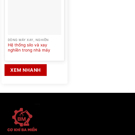
DÒNG MÁY XAY, NGHIỀN
Hệ thống silo và xay
nghiền trong nhà máy
XEM NHANH