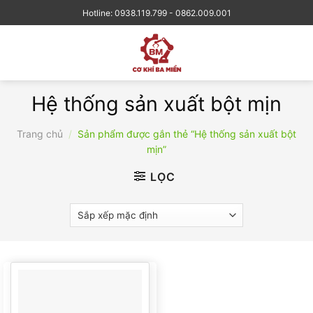
Skip
Hotline: 0938.119.799 - 0862.009.001
to
content
Hệ thống sản xuất bột mịn
Trang chủ
/
Sản phẩm được gắn thẻ “Hệ thống sản xuất bột
mịn”
LỌC