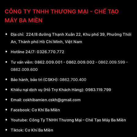
CÔNG TY TNHH THƯƠNG MẠI - CHẾ TẠO
MÁY BA MIỀN
Địa chỉ:
224/8 đường Thạnh Xuân 22, Khu phố 39, Phường Thới
An, Thành phố Hồ Chí Minh, Việt Nam
Hotline 24/7:
0326.770.772
Tư vấn viên:
0862.009.001
-
0862.009.002
-
0862.009.599
-
0862.009.600
Bảo hành, bảo trì (CSKH):
0862.700.400
Khiếu nại dịch vụ (Hỗ Trợ Khách Hàng): 0983.119.799
Email:
cokhibamien.cskh@gmail.com
Facebook:
Cơ Khí Ba Miền
Youtube:
Công Ty TNHH Thương Mại – Chế Tạo Máy Ba Miền
Tiktok:
Cơ Khí Ba Miền