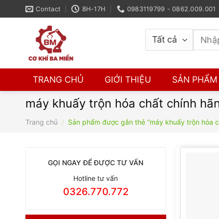
Skip
Contact
8H-17H
0983119799 - 0862.009.001
to
content
Tìm
kiếm:
TRANG CHỦ
GIỚI THIỆU
SẢN PHẨM
máy khuấy trộn hóa chất chính hã
Trang chủ
/
Sản phẩm được gắn thẻ “máy khuấy trộn hóa c
GỌI NGAY ĐỂ ĐƯỢC TƯ VẤN
Hotline tư vấn
0326.770.772