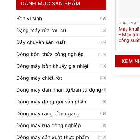
DANH MỤC SẢN PHẨM
Bồn vi sinh
(19)
Máy khuấy
Dạng máy rửa rau củ
(5)
– Máy trộ
công suất
Dây chuyền sản xuất
(45)
Dòng bồn chứa công nghiệp
(135)
XEM N
Dòng máy bồn khuấy gia nhiệt
(80)
Dòng máy chiết rót
(70)
Dòng máy dán nhãn tự/bán tự động
(1)
Dòng máy đóng gói sản phẩm
(9)
Dòng máy rang bồn ngang
(19)
Dòng máy rửa công nghiệp
(8)
Dòng máy sản xuất thực phẩm
(120)