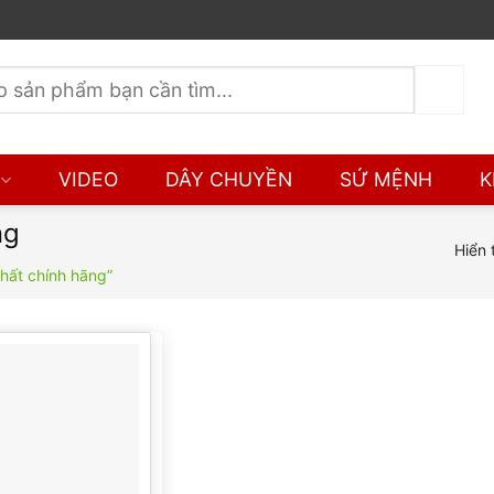
VIDEO
DÂY CHUYỀN
SỨ MỆNH
K
ng
Hiển 
hất chính hãng”