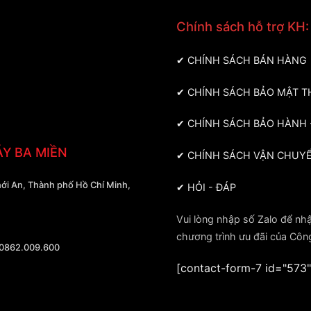
Chính sách hỗ trợ KH:
✔
CHÍNH SÁCH BÁN HÀNG
✔
CHÍNH SÁCH BẢO MẬT T
✔
CHÍNH SÁCH BẢO HÀNH -
ÁY BA MIỀN
✔
CHÍNH SÁCH VẬN CHUY
ới An, Thành phố Hồ Chí Minh,
✔
HỎI - ĐÁP
Vui lòng nhập số Zalo để nh
chương trình ưu đãi của Côn
 0862.009.600
[contact-form-7 id="573"