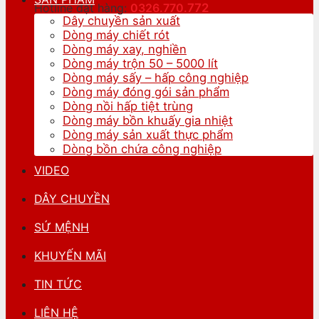
Hotline đặt hàng:
0326.770.
772
Dây chuyền sản xuất
Dòng máy chiết rót
Dòng máy xay, nghiền
Dòng máy trộn 50 – 5000 lít
Dòng máy sấy – hấp công nghiệp
Dòng máy đóng gói sản phẩm
Dòng nồi hấp tiệt trùng
Dòng máy bồn khuấy gia nhiệt
Dòng máy sản xuất thực phẩm
Dòng bồn chứa công nghiệp
VIDEO
DÂY CHUYỀN
SỨ MỆNH
KHUYẾN MÃI
TIN TỨC
LIÊN HỆ