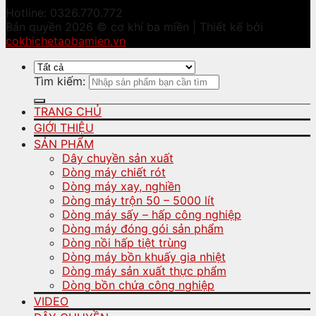
Hotline: 0326.770.772
Bản quyền 2026 © cơ khí ba miền | Thiết kế bởi
cokhichetaobamien.vn
Tìm kiếm:
TRANG CHỦ
GIỚI THIỆU
SẢN PHẨM
Dây chuyền sản xuất
Dòng máy chiết rót
Dòng máy xay, nghiền
Dòng máy trộn 50 – 5000 lít
Dòng máy sấy – hấp công nghiệp
Dòng máy đóng gói sản phẩm
Dòng nồi hấp tiệt trùng
Dòng máy bồn khuấy gia nhiệt
Dòng máy sản xuất thực phẩm
Dòng bồn chứa công nghiệp
VIDEO