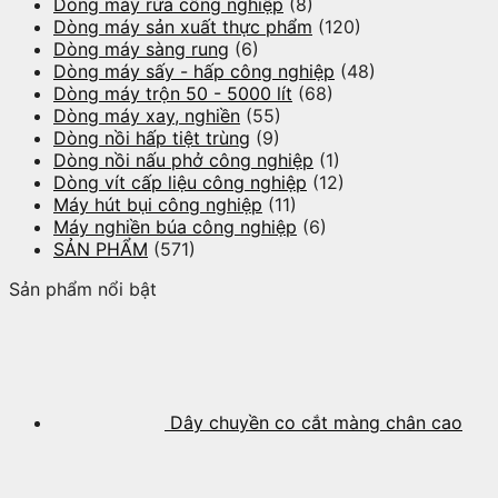
Dòng máy rửa công nghiệp
(8)
Dòng máy sản xuất thực phẩm
(120)
Dòng máy sàng rung
(6)
Dòng máy sấy - hấp công nghiệp
(48)
Dòng máy trộn 50 - 5000 lít
(68)
Dòng máy xay, nghiền
(55)
Dòng nồi hấp tiệt trùng
(9)
Dòng nồi nấu phở công nghiệp
(1)
Dòng vít cấp liệu công nghiệp
(12)
Máy hút bụi công nghiệp
(11)
Máy nghiền búa công nghiệp
(6)
SẢN PHẨM
(571)
Sản phẩm nổi bật
Dây chuyền co cắt màng chân cao