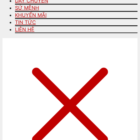
DÂY CHUYỀN
SỨ MỆNH
KHUYẾN MÃI
TIN TỨC
LIÊN HỆ