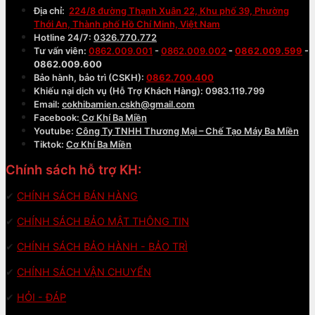
Địa chỉ:
224/8 đường Thạnh Xuân 22, Khu phố 39, Phường
Thới An, Thành phố Hồ Chí Minh, Việt Nam
Hotline 24/7:
0326.770.772
Tư vấn viên:
0862.009.001
-
0862.009.002
-
0862.009.599
-
0862.009.600
Bảo hành, bảo trì (CSKH):
0862.700.400
Khiếu nại dịch vụ (Hỗ Trợ Khách Hàng): 0983.119.799
Email:
cokhibamien.cskh@gmail.com
Facebook:
Cơ Khí Ba Miền
Youtube:
Công Ty TNHH Thương Mại – Chế Tạo Máy Ba Miền
Tiktok:
Cơ Khí Ba Miền
Chính sách hỗ trợ KH:
✔
CHÍNH SÁCH BÁN HÀNG
✔
CHÍNH SÁCH BẢO MẬT THÔNG TIN
✔
CHÍNH SÁCH BẢO HÀNH - BẢO TRÌ
✔
CHÍNH SÁCH VẬN CHUYỂN
✔
HỎI - ĐÁP