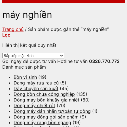
máy nghiền
Trang chủ
/
Sản phẩm được gắn thẻ “máy nghiền”
Lọc
Hiển thị kết quả duy nhất
Gọi ngay để được tư vấn
Hotline tư vấn
0326.770.772
Danh mục sản phẩm
Bồn vi sinh
(19)
Dạng máy rửa rau củ
(5)
Dây chuyền sản xuất
(45)
Dòng bồn chứa công nghiệp
(135)
Dòng máy bồn khuấy gia nhiệt
(80)
Dòng máy chiết rót
(70)
Dòng máy dán nhãn tự/bán tự động
(1)
Dòng máy đóng gói sản phẩm
(9)
Dòng máy rang bồn ngang
(19)