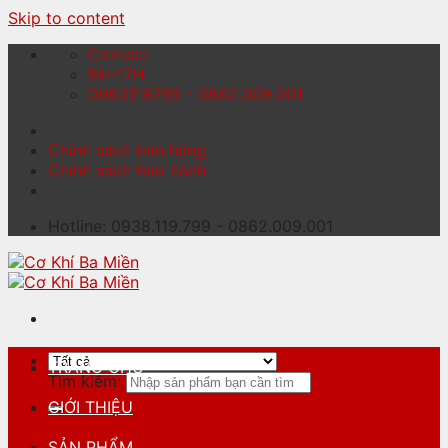
Skip to content
Contact
8H-17H
0983119799 - 0862.009.001
Chính sách bán hàng
Chính sách bảo hành
Hotline: 0938.119.799 - 0862.009.001
TRANG CHỦ
Tìm kiếm:
GIỚI THIỆU
SẢN PHẨM