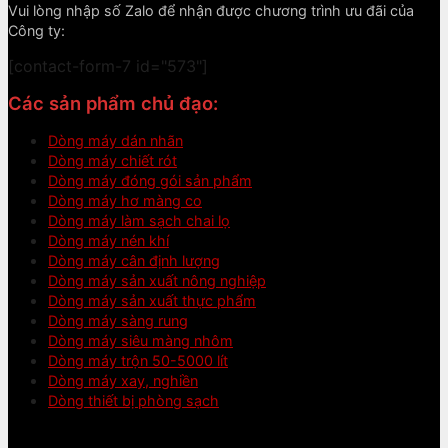
Vui lòng nhập số Zalo để nhận được chương trình ưu đãi của
Công ty:
[contact-form-7 id="573"]
Các sản phẩm chủ đạo:
Dòng máy dán nhãn
Dòng máy chiết rót
Dòng máy đóng gói sản phẩm
Dòng máy hơ màng co
Dòng máy làm sạch chai lọ
Dòng máy nén khí
Dòng máy cân định lượng
Dòng máy sản xuất nông nghiệp
Dòng máy sản xuất thực phẩm
Dòng máy sàng rung
Dòng máy siêu màng nhôm
Dòng máy trộn 50-5000 lít
Dòng máy xay, nghiền
Dòng thiết bị phòng sạch