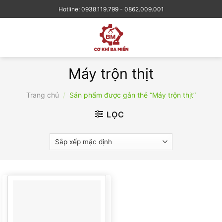
Skip
Hotline: 0938.119.799 - 0862.009.001
to
content
Máy trộn thịt
Trang chủ
/
Sản phẩm được gắn thẻ “Máy trộn thịt”
LỌC