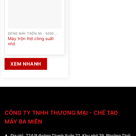
DÒNG MÁY TRỘN 50 - 5000 LÍT
Máy trộn thịt công suất
nhỏ
XEM NHANH
CÔNG TY TNHH THƯƠNG MẠI - CHẾ TẠO
MÁY BA MIỀN
Địa chỉ:
224/8 đường Thạnh Xuân 22, Khu phố 39, Phường Thới