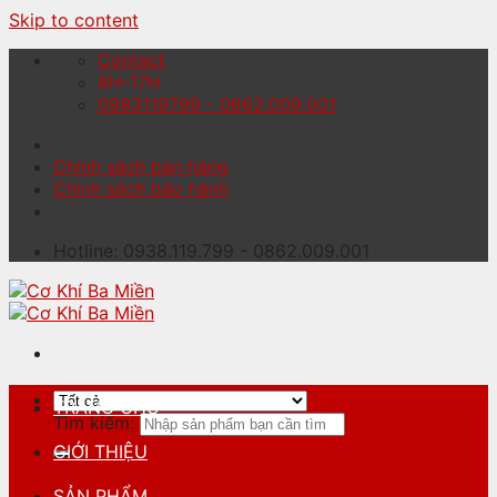
Skip to content
Contact
8H-17H
0983119799 - 0862.009.001
Chính sách bán hàng
Chính sách bảo hành
Hotline: 0938.119.799 - 0862.009.001
TRANG CHỦ
Tìm kiếm:
GIỚI THIỆU
SẢN PHẨM