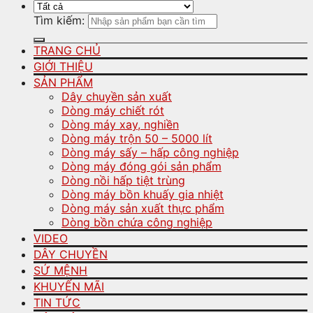
Tìm kiếm:
TRANG CHỦ
GIỚI THIỆU
SẢN PHẨM
Dây chuyền sản xuất
Dòng máy chiết rót
Dòng máy xay, nghiền
Dòng máy trộn 50 – 5000 lít
Dòng máy sấy – hấp công nghiệp
Dòng máy đóng gói sản phẩm
Dòng nồi hấp tiệt trùng
Dòng máy bồn khuấy gia nhiệt
Dòng máy sản xuất thực phẩm
Dòng bồn chứa công nghiệp
VIDEO
DÂY CHUYỀN
SỨ MỆNH
KHUYẾN MÃI
TIN TỨC