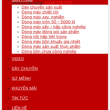
Hotline đặt hàng:
0326.770.
772
Dây chuyền sản xuất
Dòng máy chiết rót
Dòng máy xay, nghiền
Dòng máy trộn 50 – 5000 lít
Dòng máy sấy – hấp công nghiệp
Dòng máy đóng gói sản phẩm
Dòng nồi hấp tiệt trùng
Dòng máy bồn khuấy gia nhiệt
Dòng máy sản xuất thực phẩm
Dòng bồn chứa công nghiệp
VIDEO
DÂY CHUYỀN
SỨ MỆNH
KHUYẾN MÃI
TIN TỨC
LIÊN HỆ