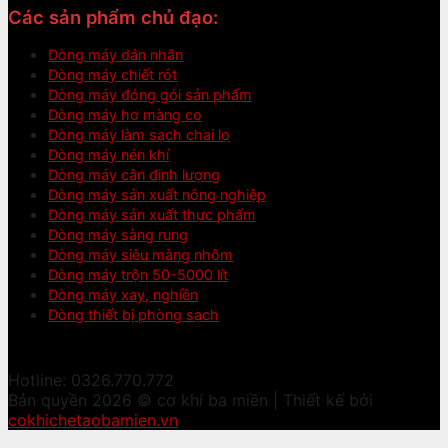
Các sản phẩm chủ đạo:
Dòng máy dán nhãn
Dòng máy chiết rót
Dòng máy đóng gói sản phẩm
Dòng máy hơ màng co
Dòng máy làm sạch chai lọ
Dòng máy nén khí
Dòng máy cân định lượng
Dòng máy sản xuất nông nghiệp
Dòng máy sản xuất thực phẩm
Dòng máy sàng rung
Dòng máy siêu màng nhôm
Dòng máy trộn 50-5000 lít
Dòng máy xay, nghiền
Dòng thiết bị phòng sạch
Hotline: 0326.770.772
Bản quyền 2026 © cơ khí ba miền | Thiết kế bởi
cokhichetaobamien.vn