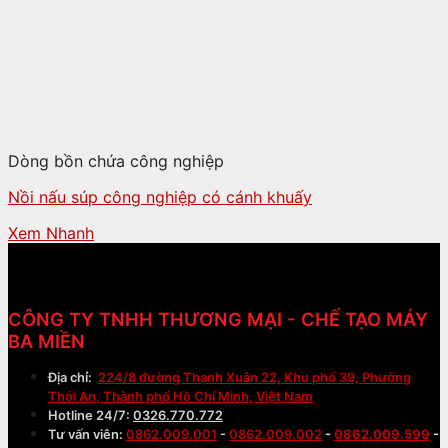
Dòng bồn chứa công nghiệp
Nồi nấu súp công nghiệp có cánh khuấy
Xem Nhanh
CÔNG TY TNHH THƯƠNG MẠI - CHẾ TẠO MÁY
BA MIỀN
Địa chỉ:
224/8 đường Thạnh Xuân 22, Khu phố 39, Phường
Thới An, Thành phố Hồ Chí Minh, Việt Nam
Hotline 24/7:
0326.770.772
Tư vấn viên:
0862.009.001
-
0862.009.002
-
0862.009.599
-