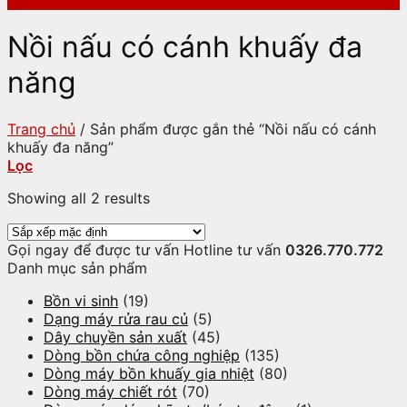
Nồi nấu có cánh khuấy đa
năng
Trang chủ
/
Sản phẩm được gắn thẻ “Nồi nấu có cánh
khuấy đa năng”
Lọc
Showing all 2 results
Gọi ngay để được tư vấn
Hotline tư vấn
0326.770.772
Danh mục sản phẩm
Bồn vi sinh
(19)
Dạng máy rửa rau củ
(5)
Dây chuyền sản xuất
(45)
Dòng bồn chứa công nghiệp
(135)
Dòng máy bồn khuấy gia nhiệt
(80)
Dòng máy chiết rót
(70)