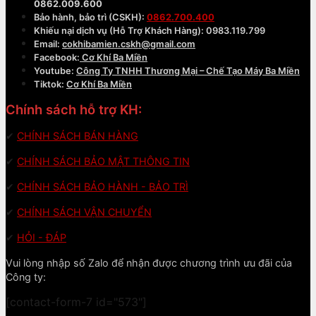
0862.009.600
Bảo hành, bảo trì (CSKH):
0862.700.400
Khiếu nại dịch vụ (Hỗ Trợ Khách Hàng): 0983.119.799
Email:
cokhibamien.cskh@gmail.com
Facebook:
Cơ Khí Ba Miền
Youtube:
Công Ty TNHH Thương Mại – Chế Tạo Máy Ba Miền
Tiktok:
Cơ Khí Ba Miền
Chính sách hỗ trợ KH:
✔
CHÍNH SÁCH BÁN HÀNG
✔
CHÍNH SÁCH BẢO MẬT THÔNG TIN
✔
CHÍNH SÁCH BẢO HÀNH - BẢO TRÌ
✔
CHÍNH SÁCH VẬN CHUYỂN
✔
HỎI - ĐÁP
Vui lòng nhập số Zalo để nhận được chương trình ưu đãi của
Công ty:
[contact-form-7 id="573"]