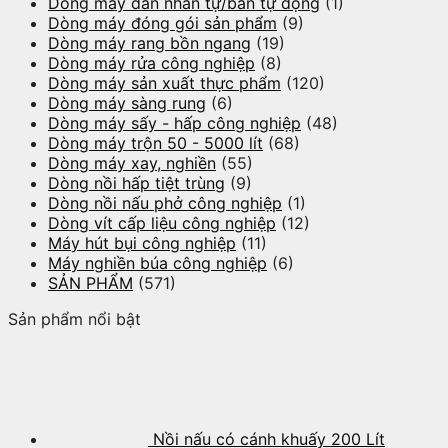
Dòng máy dán nhãn tự/bán tự động
(1)
Dòng máy đóng gói sản phẩm
(9)
Dòng máy rang bồn ngang
(19)
Dòng máy rửa công nghiệp
(8)
Dòng máy sản xuất thực phẩm
(120)
Dòng máy sàng rung
(6)
Dòng máy sấy - hấp công nghiệp
(48)
Dòng máy trộn 50 - 5000 lít
(68)
Dòng máy xay, nghiền
(55)
Dòng nồi hấp tiệt trùng
(9)
Dòng nồi nấu phở công nghiệp
(1)
Dòng vít cấp liệu công nghiệp
(12)
Máy hút bụi công nghiệp
(11)
Máy nghiền búa công nghiệp
(6)
SẢN PHẨM
(571)
Sản phẩm nổi bật
Nồi nấu có cánh khuấy 200 Lít