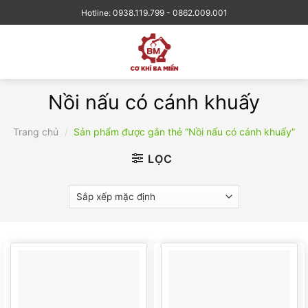
Skip
Hotline: 0938.119.799 - 0862.009.001
to
content
Nồi nấu có cánh khuấy
Trang chủ
/
Sản phẩm được gắn thẻ “Nồi nấu có cánh khuấy”
LỌC