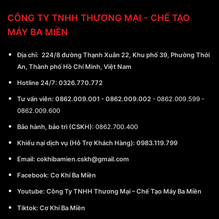
CÔNG TY TNHH THƯƠNG MẠI - CHẾ TẠO
MÁY BA MIỀN
Địa chỉ:
224/8 đường Thạnh Xuân 22, Khu phố 39, Phường Thới
An, Thành phố Hồ Chí Minh, Việt Nam
Hotline 24/7:
0326.770.772
Tư vấn viên:
0862.009.001
-
0862.009.002
-
0862.009.599
-
0862.009.600
Bảo hành, bảo trì (CSKH):
0862.700.400
Khiếu nại dịch vụ (Hỗ Trợ Khách Hàng): 0983.119.799
Email:
cokhibamien.cskh@gmail.com
Facebook:
Cơ Khí Ba Miền
Youtube:
Công Ty TNHH Thương Mại – Chế Tạo Máy Ba Miền
Tiktok:
Cơ Khí Ba Miền