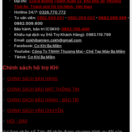
Địa chỉ:
224/8 đường Thạnh Xuân 22, Khu phố 39, Phường
Thới An, Thành phố Hồ Chí Minh, Việt Nam
Hotline 24/7:
0326.770.772
Tư vấn viên:
0862.009.001
-
0862.009.002
-
0862.009.599
-
0862.009.600
Bảo hành, bảo trì (CSKH):
0862.700.400
Khiếu nại dịch vụ (Hỗ Trợ Khách Hàng): 0983.119.799
Email:
cokhibamien.cskh@gmail.com
Facebook:
Cơ Khí Ba Miền
Youtube:
Công Ty TNHH Thương Mại – Chế Tạo Máy Ba Miền
Tiktok:
Cơ Khí Ba Miền
Chính sách hỗ trợ KH:
✔
CHÍNH SÁCH BÁN HÀNG
✔
CHÍNH SÁCH BẢO MẬT THÔNG TIN
✔
CHÍNH SÁCH BẢO HÀNH - BẢO TRÌ
✔
CHÍNH SÁCH VẬN CHUYỂN
✔
HỎI - ĐÁP
Vui lòng nhập số Zalo để nhận được chương trình ưu đãi của