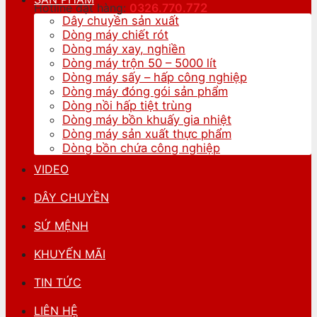
Hotline đặt hàng:
0326.770.
772
Dây chuyền sản xuất
Dòng máy chiết rót
Dòng máy xay, nghiền
Dòng máy trộn 50 – 5000 lít
Dòng máy sấy – hấp công nghiệp
Dòng máy đóng gói sản phẩm
Dòng nồi hấp tiệt trùng
Dòng máy bồn khuấy gia nhiệt
Dòng máy sản xuất thực phẩm
Dòng bồn chứa công nghiệp
VIDEO
DÂY CHUYỀN
SỨ MỆNH
KHUYẾN MÃI
TIN TỨC
LIÊN HỆ