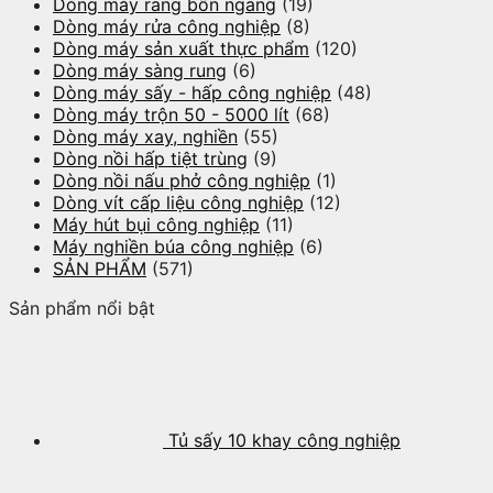
Dòng máy rang bồn ngang
(19)
Dòng máy rửa công nghiệp
(8)
Dòng máy sản xuất thực phẩm
(120)
Dòng máy sàng rung
(6)
Dòng máy sấy - hấp công nghiệp
(48)
Dòng máy trộn 50 - 5000 lít
(68)
Dòng máy xay, nghiền
(55)
Dòng nồi hấp tiệt trùng
(9)
Dòng nồi nấu phở công nghiệp
(1)
Dòng vít cấp liệu công nghiệp
(12)
Máy hút bụi công nghiệp
(11)
Máy nghiền búa công nghiệp
(6)
SẢN PHẨM
(571)
Sản phẩm nổi bật
Tủ sấy 10 khay công nghiệp