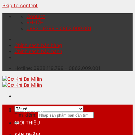
Skip to content
Contact
8H-17H
0983119799 - 0862.009.001
Chính sách bán hàng
Chính sách bảo hành
Hotline: 0938.119.799 - 0862.009.001
TRANG CHỦ
Tìm kiếm:
GIỚI THIỆU
SẢN PHẨM