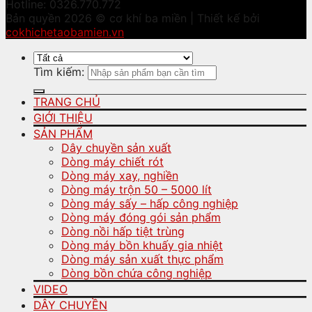
Hotline: 0326.770.772
Bản quyền 2026 © cơ khí ba miền | Thiết kế bởi
cokhichetaobamien.vn
Tìm kiếm:
TRANG CHỦ
GIỚI THIỆU
SẢN PHẨM
Dây chuyền sản xuất
Dòng máy chiết rót
Dòng máy xay, nghiền
Dòng máy trộn 50 – 5000 lít
Dòng máy sấy – hấp công nghiệp
Dòng máy đóng gói sản phẩm
Dòng nồi hấp tiệt trùng
Dòng máy bồn khuấy gia nhiệt
Dòng máy sản xuất thực phẩm
Dòng bồn chứa công nghiệp
VIDEO
DÂY CHUYỀN