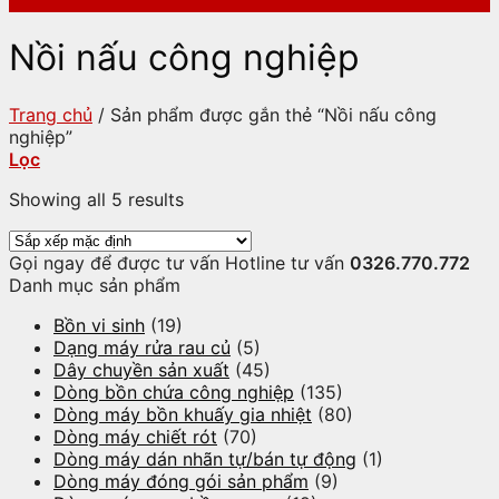
Nồi nấu công nghiệp
Trang chủ
/
Sản phẩm được gắn thẻ “Nồi nấu công
nghiệp”
Lọc
Showing all 5 results
Gọi ngay để được tư vấn
Hotline tư vấn
0326.770.772
Danh mục sản phẩm
Bồn vi sinh
(19)
Dạng máy rửa rau củ
(5)
Dây chuyền sản xuất
(45)
Dòng bồn chứa công nghiệp
(135)
Dòng máy bồn khuấy gia nhiệt
(80)
Dòng máy chiết rót
(70)
Dòng máy dán nhãn tự/bán tự động
(1)
Dòng máy đóng gói sản phẩm
(9)