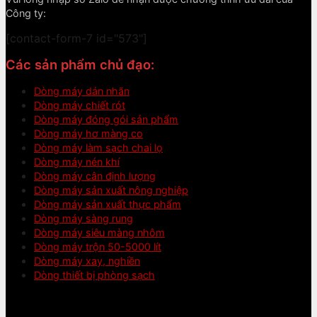
Công ty:
[contact-form-7 id="573"]
Các sản phẩm chủ đạo:
Dòng máy dán nhãn
Dòng máy chiết rót
Dòng máy đóng gói sản phẩm
Dòng máy hơ màng co
Dòng máy làm sạch chai lọ
Dòng máy nén khí
Dòng máy cân định lượng
Dòng máy sản xuất nông nghiệp
Dòng máy sản xuất thực phẩm
Dòng máy sàng rung
Dòng máy siêu màng nhôm
Dòng máy trộn 50-5000 lít
Dòng máy xay, nghiền
Dòng thiết bị phòng sạch