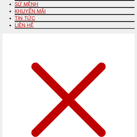
SỨ MỆNH
KHUYẾN MÃI
TIN TỨC
LIÊN HỆ