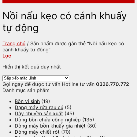
Nồi nấu kẹo có cánh khuấy
tự động
Trang chủ
/
Sản phẩm được gắn thẻ “Nồi nấu kẹo có
cánh khuấy tự động”
Lọc
Hiển thị kết quả duy nhất
Gọi ngay để được tư vấn
Hotline tư vấn
0326.770.772
Danh mục sản phẩm
Bồn vi sinh
(19)
Dạng máy rửa rau củ
(5)
Dây chuyền sản xuất
(45)
Dòng bồn chứa công nghiệp
(135)
Dòng máy bồn khuấy gia nhiệt
(80)
Dòng máy chiết rót
(70)