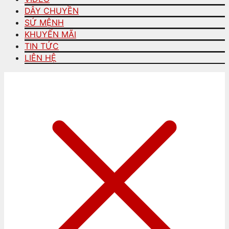
DÂY CHUYỀN
SỨ MỆNH
KHUYẾN MÃI
TIN TỨC
LIÊN HỆ