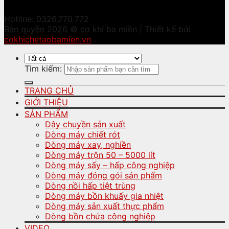
Hotline: 0326.770.772
Bản quyền 2026 © cơ khí ba miền | Thiết kế bởi
cokhichetaobamien.vn
Tìm kiếm:
TRANG CHỦ
GIỚI THIỆU
SẢN PHẨM
Dây chuyền sản xuất
Dòng máy chiết rót
Dòng máy xay, nghiền
Dòng máy trộn 50 – 5000 lít
Dòng máy sấy – hấp công nghiệp
Dòng máy đóng gói sản phẩm
Dòng nồi hấp tiệt trùng
Dòng máy bồn khuấy gia nhiệt
Dòng máy sản xuất thực phẩm
Dòng bồn chứa công nghiệp
VIDEO