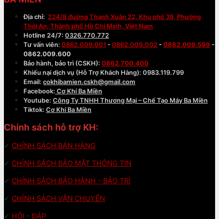
Địa chỉ:
224/8 đường Thạnh Xuân 22, Khu phố 39, Phường
Thới An, Thành phố Hồ Chí Minh, Việt Nam
Hotline 24/7:
0326.770.772
Tư vấn viên:
0862.009.001
-
0862.009.002
-
0862.009.599
-
0862.009.600
Bảo hành, bảo trì (CSKH):
0862.700.400
Khiếu nại dịch vụ (Hỗ Trợ Khách Hàng): 0983.119.799
Email:
cokhibamien.cskh@gmail.com
Facebook:
Cơ Khí Ba Miền
Youtube:
Công Ty TNHH Thương Mại – Chế Tạo Máy Ba Miền
Tiktok:
Cơ Khí Ba Miền
Chính sách hỗ trợ KH:
✔
CHÍNH SÁCH BÁN HÀNG
✔
CHÍNH SÁCH BẢO MẬT THÔNG TIN
✔
CHÍNH SÁCH BẢO HÀNH - BẢO TRÌ
✔
CHÍNH SÁCH VẬN CHUYỂN
✔
HỎI - ĐÁP