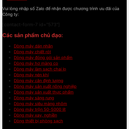
Vui lòng nhập số Zalo để nhận được chương trình ưu đãi của
Công ty:
[contact-form-7 id="573"]
Các sản phẩm chủ đạo:
Dòng máy dán nhãn
Dòng máy chiết rót
Dòng máy đóng gói sản phẩm
Dòng máy hơ màng co
Dòng máy làm sạch chai lọ
Dòng máy nén khí
Dòng máy cân định lượng
Dòng máy sản xuất nông nghiệp
Dòng máy sản xuất thực phẩm
Dòng máy sàng rung
Dòng máy siêu màng nhôm
Dòng máy trộn 50-5000 lít
Dòng máy xay, nghiền
Dòng thiết bị phòng sạch