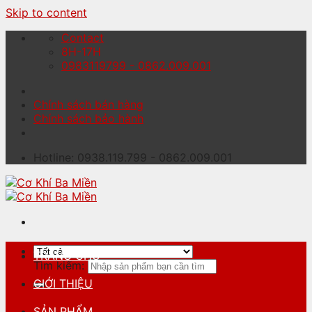
Skip to content
Contact
8H-17H
0983119799 - 0862.009.001
Chính sách bán hàng
Chính sách bảo hành
Hotline: 0938.119.799 - 0862.009.001
TRANG CHỦ
Tìm kiếm:
GIỚI THIỆU
SẢN PHẨM