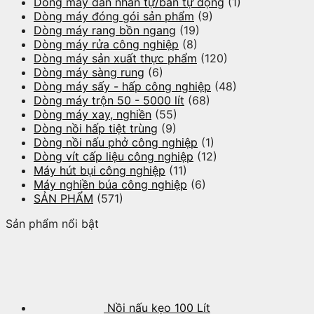
Dòng máy dán nhãn tự/bán tự động
(1)
Dòng máy đóng gói sản phẩm
(9)
Dòng máy rang bồn ngang
(19)
Dòng máy rửa công nghiệp
(8)
Dòng máy sản xuất thực phẩm
(120)
Dòng máy sàng rung
(6)
Dòng máy sấy - hấp công nghiệp
(48)
Dòng máy trộn 50 - 5000 lít
(68)
Dòng máy xay, nghiền
(55)
Dòng nồi hấp tiệt trùng
(9)
Dòng nồi nấu phở công nghiệp
(1)
Dòng vít cấp liệu công nghiệp
(12)
Máy hút bụi công nghiệp
(11)
Máy nghiền búa công nghiệp
(6)
SẢN PHẨM
(571)
Sản phẩm nổi bật
Nồi nấu kẹo 100 Lít