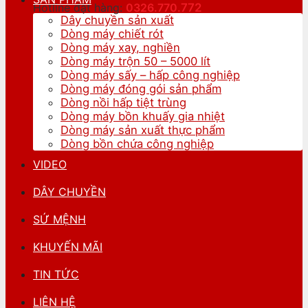
Hotline đặt hàng:
0326.770.
772
Dây chuyền sản xuất
Dòng máy chiết rót
Dòng máy xay, nghiền
Dòng máy trộn 50 – 5000 lít
Dòng máy sấy – hấp công nghiệp
Dòng máy đóng gói sản phẩm
Dòng nồi hấp tiệt trùng
Dòng máy bồn khuấy gia nhiệt
Dòng máy sản xuất thực phẩm
Dòng bồn chứa công nghiệp
VIDEO
DÂY CHUYỀN
SỨ MỆNH
KHUYẾN MÃI
TIN TỨC
LIÊN HỆ