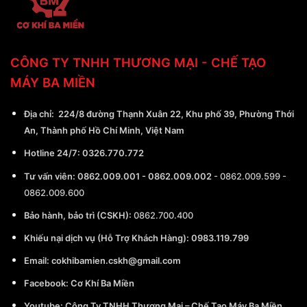
CÔNG TY TNHH THƯƠNG MẠI - CHẾ TẠO
MÁY BA MIỀN
Địa chỉ:
224/8 đường Thạnh Xuân 22, Khu phố 39, Phường Thới
An, Thành phố Hồ Chí Minh, Việt Nam
Hotline 24/7:
0326.770.772
Tư vấn viên:
0862.009.001
-
0862.009.002
-
0862.009.599
-
0862.009.600
Bảo hành, bảo trì (CSKH):
0862.700.400
Khiếu nại dịch vụ (Hỗ Trợ Khách Hàng): 0983.119.799
Email:
cokhibamien.cskh@gmail.com
Facebook:
Cơ Khí Ba Miền
Youtube:
Công Ty TNHH Thương Mại – Chế Tạo Máy Ba Miền