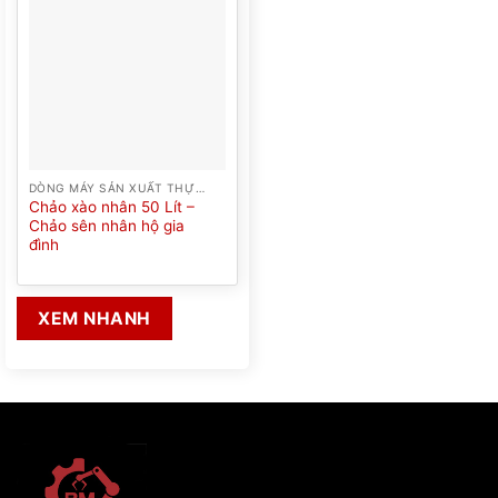
DÒNG MÁY SẢN XUẤT THỰC PHẨM
Chảo xào nhân 50 Lít –
Chảo sên nhân hộ gia
đình
XEM NHANH