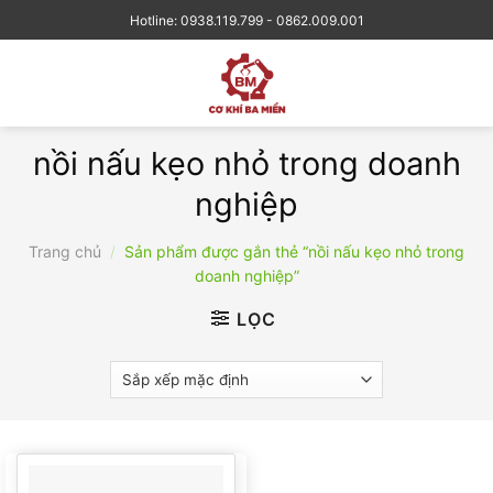
Skip
Hotline: 0938.119.799 - 0862.009.001
to
content
nồi nấu kẹo nhỏ trong doanh
nghiệp
Trang chủ
/
Sản phẩm được gắn thẻ “nồi nấu kẹo nhỏ trong
doanh nghiệp”
LỌC