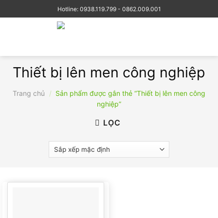
Skip
Hotline: 0938.119.799 - 0862.009.001
to
content
Thiết bị lên men công nghiệp
Trang chủ
/
Sản phẩm được gắn thẻ “Thiết bị lên men công
nghiệp”
LỌC