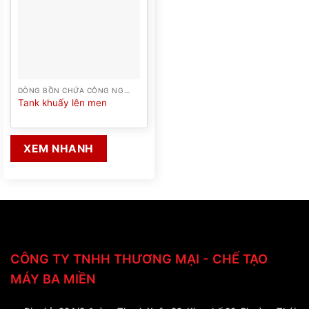
DÒNG BỒN CHỨA CÔNG NGHIỆP
Tank khuấy lên men
XEM NHANH
CÔNG TY TNHH THƯƠNG MẠI - CHẾ TẠO
MÁY BA MIỀN