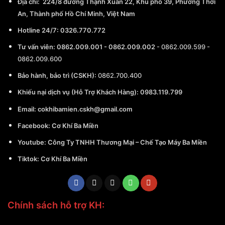
Địa chỉ:
224/8 đường Thạnh Xuân 22, Khu phố 39, Phường Thới
An, Thành phố Hồ Chí Minh, Việt Nam
Hotline 24/7:
0326.770.772
Tư vấn viên:
0862.009.001
-
0862.009.002
-
0862.009.599
-
0862.009.600
Bảo hành, bảo trì (CSKH):
0862.700.400
Khiếu nại dịch vụ (Hỗ Trợ Khách Hàng): 0983.119.799
Email:
cokhibamien.cskh@gmail.com
Facebook:
Cơ Khí Ba Miền
Youtube:
Công Ty TNHH Thương Mại – Chế Tạo Máy Ba Miền
Tiktok:
Cơ Khí Ba Miền
Chính sách hỗ trợ KH: