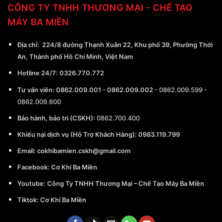
CÔNG TY TNHH THƯƠNG MẠI - CHẾ TẠO
MÁY BA MIỀN
Địa chỉ:
224/8 đường Thạnh Xuân 22, Khu phố 39, Phường Thới
An, Thành phố Hồ Chí Minh, Việt Nam
Hotline 24/7:
0326.770.772
Tư vấn viên:
0862.009.001
-
0862.009.002
-
0862.009.599
-
0862.009.600
Bảo hành, bảo trì (CSKH):
0862.700.400
Khiếu nại dịch vụ (Hỗ Trợ Khách Hàng): 0983.119.799
Email:
cokhibamien.cskh@gmail.com
Facebook:
Cơ Khí Ba Miền
Youtube:
Công Ty TNHH Thương Mại – Chế Tạo Máy Ba Miền
Tiktok:
Cơ Khí Ba Miền