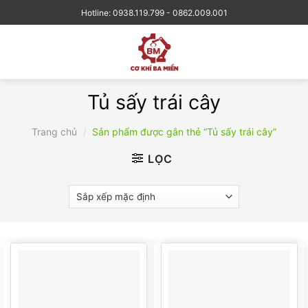
Skip
Hotline: 0938.119.799 - 0862.009.001
to
content
Tủ sấy trái cây
Trang chủ
/
Sản phẩm được gắn thẻ “Tủ sấy trái cây”
LỌC