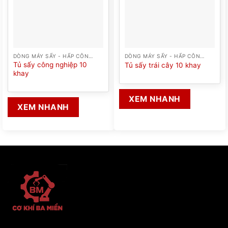
DÒNG MÁY SẤY - HẤP CÔNG NGHIỆP
DÒNG MÁY SẤY - HẤP CÔNG NGHIỆP
Tủ sấy công nghiệp 10
Tủ sấy trái cây 10 khay
khay
XEM NHANH
XEM NHANH