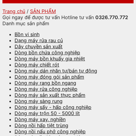
Trang chủ
/
SẢN PHẨM
Gọi ngay để được tư vấn
Hotline tư vấn
0326.770.772
Danh mục sản phẩm
Bồn vi sinh
Dạng máy rửa rau củ
Dây chuyền sản xuất
Dòng bồn chứa công nghiệp
Dòng máy bồn khuấy gia nhiệt
Dòng máy chiết rót
Dòng máy dán nhãn tự/bán tự động
Dòng máy đóng gói sản phẩm
Dòng máy rang bồn ngang
Dòng máy rửa công nghiệp
Dòng máy sản xuất thực phẩm
Dòng máy sàng rung
Dòng máy sấy - hấp công nghiệp
Dòng máy trộn 50 - 5000 lít
Dòng máy xay, nghiền
Dòng nồi hấp tiệt trùng
Dòng nồi nấu phở công nghiệp