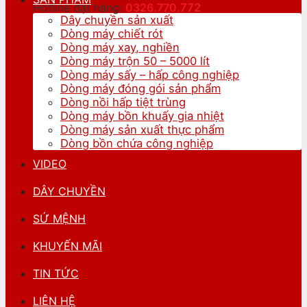
Hotline đặt hàng:
0326.770.
772
Dây chuyền sản xuất
Dòng máy chiết rót
Dòng máy xay, nghiền
Dòng máy trộn 50 – 5000 lít
Dòng máy sấy – hấp công nghiệp
Dòng máy đóng gói sản phẩm
Dòng nồi hấp tiệt trùng
Dòng máy bồn khuấy gia nhiệt
Dòng máy sản xuất thực phẩm
Dòng bồn chứa công nghiệp
VIDEO
DÂY CHUYỀN
SỨ MỆNH
KHUYẾN MÃI
TIN TỨC
LIÊN HỆ