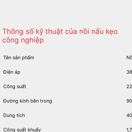
Thông số kỹ thuật của nồi nấu kẹo
công nghiệp
Tên sản phẩm
Nồ
Điện áp
3
Công suất
2
Đường kính bên trong
9
Dung tích
40
Công suất khuấy
1,