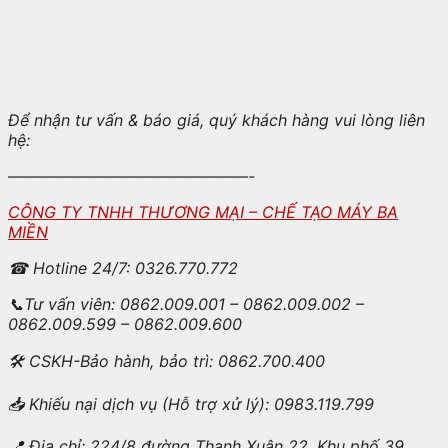
Để nhận tư vấn & báo giá, quý khách hàng vui lòng liên
hệ:
———————————————-
CÔNG TY TNHH THƯƠNG MẠI – CHẾ TẠO MÁY BA
MIỀN
☎
Hotline 24/7: 0326.770.772
📞
Tư vấn viên: 0862.009.001 – 0862.009.002 –
0862.009.599 – 0862.009.600
🛠
CSKH-Bảo hành, bảo trì: 0862.700.400
📥
Khiếu nại dịch vụ (Hỗ trợ xử lý): 0983.119.799
📍
Địa chỉ: 224/8 đường Thạnh Xuân 22, Khu phố 39,