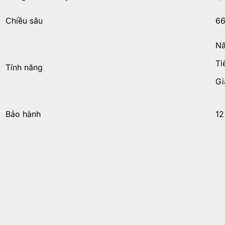
Chiều sâu
6
Nấ
Ti
Tính năng
Gi
Bảo hành
12