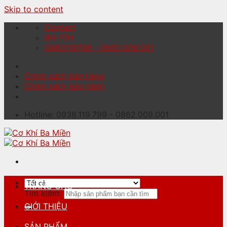
Skip to content
Contact
8H-17H
0983119799 - 0862.009.001
Chính sách bán hàng
Chính sách bảo hành
Hotline: 0938.119.799 - 0862.009.001
TRANG CHỦ
Tìm kiếm:
GIỚI THIỆU
SẢN PHẨM