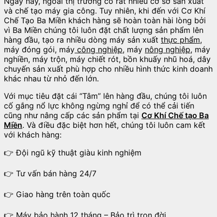
Ngày nay, ngoài thị trường có rất nhiều cơ sở sản xuất
và chế tạo máy gia công. Tuy nhiên, khi đến với Cơ Khí
Chế Tạo Ba Miền khách hàng sẽ hoàn toàn hài lòng bởi
vì Ba Miền chúng tôi luôn đặt chất lượng sản phẩm lên
hàng đầu, tạo ra nhiều dòng máy sản xuất
thực phẩm
,
máy đóng gói, máy
công nghiệp
, máy
nông nghiệp
, máy
nghiền, máy trộn, máy chiết rót, bồn khuấy nhũ hoá, dây
chuyến sản xuất phù hợp cho nhiều hình thức kinh doanh
khác nhau từ nhỏ đến lớn.
Với mục tiêu đặt cái “Tâm” lên hàng đầu, chúng tôi luôn
cố gắng nổ lực không ngừng nghỉ để có thể cải tiến
cũng như nâng cấp các sản phẩm tại
Cơ Khí Chế tạo Ba
Miền
. Và điều đặc biệt hơn hết, chúng tôi luôn cam kết
với khách hàng:
👉 Đội ngũ kỹ thuật giàu kinh nghiệm
👉 Tư vấn bán hàng 24/7
👉 Giao hàng trên toàn quốc
👉 Máy bảo hành 12 tháng – Bảo trì trọn đời