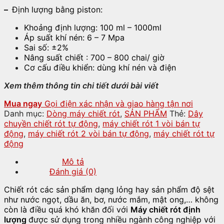
–
Định lượng bằng piston:
Khoảng định lượng: 100 ml – 1000ml
Áp suất khí nén: 6 – 7 Mpa
Sai số: ±2%
Nâng suất chiết : 700 – 800 chai/ giờ
Cơ cấu điều khiển: dùng khí nén và điện
Xem thêm thông tin chi tiết dưới bài viết
Mua ngay
Gọi điện xác nhận và giao hàng tận nơi
Danh mục:
Dòng máy chiết rót
,
SẢN PHẨM
Thẻ:
Dây
chuyền chiết rót tự động
,
máy chiết rót 1 vòi bán tự
động
,
máy chiết rót 2 vòi bán tự động
,
máy chiết rót tự
động
Mô tả
Đánh giá (0)
Chiết rót các sản phẩm dạng lỏng hay sản phẩm độ sệt
như nước ngọt, dầu ăn, bơ, nước mắm, mật ong,… không
còn là điều quá khó khăn đối với
Máy chiết rót định
lượng
được sử dụng trong nhiều ngành công nghiệp với