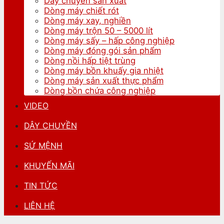
Dây chuyền sản xuất
Dòng máy chiết rót
Dòng máy xay, nghiền
Dòng máy trộn 50 – 5000 lít
Dòng máy sấy – hấp công nghiệp
Dòng máy đóng gói sản phẩm
Dòng nồi hấp tiệt trùng
Dòng máy bồn khuấy gia nhiệt
Dòng máy sản xuất thực phẩm
Dòng bồn chứa công nghiệp
VIDEO
DÂY CHUYỀN
SỨ MỆNH
KHUYẾN MÃI
TIN TỨC
LIÊN HỆ