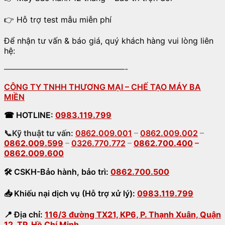
👉 Hỗ trợ test mẫu miễn phí
Để nhận tư vấn & báo giá, quý khách hàng vui lòng liên
hệ:
———————————————-
CÔNG TY TNHH THƯƠNG MẠI – CHẾ TẠO MÁY BA
MIỀN
☎
HOTLINE:
0983.119.799
📞Kỹ thuật tư vấn:
0862.009.001
–
0862.009.002
–
0862.009.599
–
0326.770.772
–
0862.700.400
–
0862.009.600
🛠
CSKH-Bảo hành
,
bảo trì:
0862.700.500
📥
Khiếu nại dịch vụ (Hỗ trợ xử lý):
0983.119.799
📍
Địa chỉ:
116/3 đường TX21, KP6, P. Thạnh Xuân, Quận
12, TP. Hồ Chí Minh