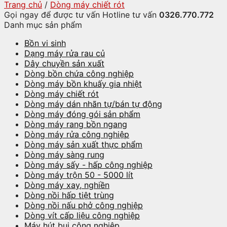
Trang chủ
/
Dòng máy chiết rót
Gọi ngay để được tư vấn
Hotline tư vấn
0326.770.772
Danh mục sản phẩm
Bồn vi sinh
Dạng máy rửa rau củ
Dây chuyền sản xuất
Dòng bồn chứa công nghiệp
Dòng máy bồn khuấy gia nhiệt
Dòng máy chiết rót
Dòng máy dán nhãn tự/bán tự động
Dòng máy đóng gói sản phẩm
Dòng máy rang bồn ngang
Dòng máy rửa công nghiệp
Dòng máy sản xuất thực phẩm
Dòng máy sàng rung
Dòng máy sấy - hấp công nghiệp
Dòng máy trộn 50 - 5000 lít
Dòng máy xay, nghiền
Dòng nồi hấp tiệt trùng
Dòng nồi nấu phở công nghiệp
Dòng vít cấp liệu công nghiệp
Máy hút bụi công nghiệp