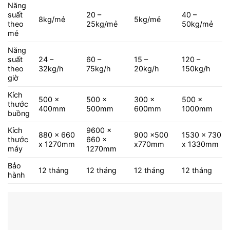
Năng
suất
20 –
40 –
8kg/mẻ
5kg/mẻ
theo
25kg/mẻ
50kg/mẻ
mẻ
Năng
suất
24 –
60 –
15 –
120 –
theo
32kg/h
75kg/h
20kg/h
150kg/h
giờ
Kích
500 x
500 x
300 x
500 x
thước
400mm
500mm
600mm
1000mm
buồng
Kích
9600 x
880 x 660
900 x500
1530 x 730
thước
660 x
x 1270mm
x770mm
x 1330mm
máy
1270mm
Bảo
12 tháng
12 tháng
12 tháng
12 tháng
hành