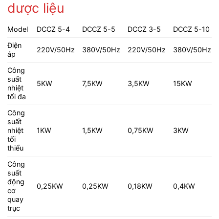
dược liệu
Model
DCCZ 5-4
DCCZ 5-5
DCCZ 3-5
DCCZ 5-10
Điện
220V/50Hz
380V/50Hz
220V/50Hz
380V/50Hz
áp
Công
suất
5KW
7,5KW
3,5KW
15KW
nhiệt
tối đa
Công
suất
nhiệt
1KW
1,5KW
0,75KW
3KW
tối
thiểu
Công
suất
động
0,25KW
0,25KW
0,18KW
0,4KW
cơ
quay
trục