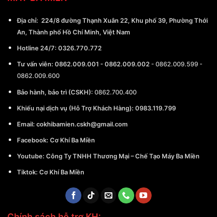
Địa chỉ:
224/8 đường Thạnh Xuân 22, Khu phố 39, Phường Thới
An, Thành phố Hồ Chí Minh, Việt Nam
Hotline 24/7:
0326.770.772
Tư vấn viên:
0862.009.001
-
0862.009.002
-
0862.009.599
-
0862.009.600
Bảo hành, bảo trì (CSKH):
0862.700.400
Khiếu nại dịch vụ (Hỗ Trợ Khách Hàng): 0983.119.799
Email:
cokhibamien.cskh@gmail.com
Facebook:
Cơ Khí Ba Miền
Youtube:
Công Ty TNHH Thương Mại – Chế Tạo Máy Ba Miền
Tiktok:
Cơ Khí Ba Miền
Chính sách hỗ trợ KH: