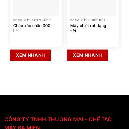
DÒNG MÁY SẢN XUẤT THỰC PHẨM
DÒNG MÁY CHIẾT RÓT
Chảo xào nhân 300
Máy chiết rót dạng
Lít
sệt
XEM NHANH
XEM NHANH
CÔNG TY TNHH THƯƠNG MẠI - CHẾ TẠO
MÁY BA MIỀN