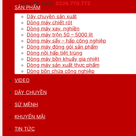
Hotline đặt hàng:
0326.770.
772
SẢN PHẨM
Dây chuyền sản xuất
Dòng máy chiết rót
Dòng máy xay, nghiền
Dòng máy trộn 50 – 5000 lít
Dòng máy sấy – hấp công nghiệp
Dòng máy đóng gói sản phẩm
Dòng nồi hấp tiệt trùng
Dòng máy bồn khuấy gia nhiệt
Dòng máy sản xuất thực phẩm
Dòng bồn chứa công nghiệp
VIDEO
DÂY CHUYỀN
SỨ MỆNH
KHUYẾN MÃI
TIN TỨC