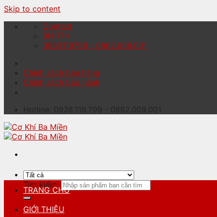
Skip to content
Contact
8H-17H
0983119799 - 0862.009.001
Chính sách bán hàng
Chính sách bảo hành
Hotline: 0938.119.799 - 0862.009.001
Tìm kiếm:
TRANG CHỦ
GIỚI THIỆU