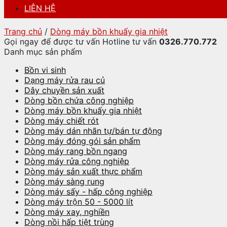
LIÊN HỆ
Trang chủ
/
Dòng máy bồn khuấy gia nhiệt
Gọi ngay để được tư vấn
Hotline tư vấn
0326.770.772
Danh mục sản phẩm
Bồn vi sinh
Dạng máy rửa rau củ
Dây chuyền sản xuất
Dòng bồn chứa công nghiệp
Dòng máy bồn khuấy gia nhiệt
Dòng máy chiết rót
Dòng máy dán nhãn tự/bán tự động
Dòng máy đóng gói sản phẩm
Dòng máy rang bồn ngang
Dòng máy rửa công nghiệp
Dòng máy sản xuất thực phẩm
Dòng máy sàng rung
Dòng máy sấy - hấp công nghiệp
Dòng máy trộn 50 - 5000 lít
Dòng máy xay, nghiền
Dòng nồi hấp tiệt trùng