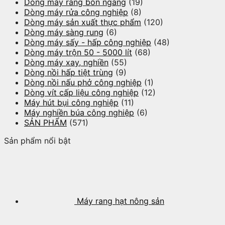
Dòng máy rang bồn ngang
(19)
Dòng máy rửa công nghiệp
(8)
Dòng máy sản xuất thực phẩm
(120)
Dòng máy sàng rung
(6)
Dòng máy sấy - hấp công nghiệp
(48)
Dòng máy trộn 50 - 5000 lít
(68)
Dòng máy xay, nghiền
(55)
Dòng nồi hấp tiệt trùng
(9)
Dòng nồi nấu phở công nghiệp
(1)
Dòng vít cấp liệu công nghiệp
(12)
Máy hút bụi công nghiệp
(11)
Máy nghiền búa công nghiệp
(6)
SẢN PHẨM
(571)
Sản phẩm nổi bật
Máy rang hạt nông sản