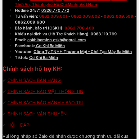
Thới An, Thành phố Hồ Chí Minh, Việt Nam
Hotline 24/7:
0326.770.772
Tư vấn viên:
0862.009.001
-
0862.009.002
-
0862.009.599
-
0862.009.600
Bảo hành, bảo trì (CSKH):
0862.700.400
Khiếu nại dịch vụ (Hỗ Trợ Khách Hàng): 0983.119.799
Email:
cokhibamien.cskh@gmail.com
Facebook:
Cơ Khí Ba Miền
Youtube:
Công Ty TNHH Thương Mại – Chế Tạo Máy Ba Miền
Tiktok:
Cơ Khí Ba Miền
Chính sách hỗ trợ KH:
✔
CHÍNH SÁCH BÁN HÀNG
✔
CHÍNH SÁCH BẢO MẬT THÔNG TIN
✔
CHÍNH SÁCH BẢO HÀNH - BẢO TRÌ
✔
CHÍNH SÁCH VẬN CHUYỂN
✔
HỎI - ĐÁP
Vui lòng nhập số Zalo để nhận được chương trình ưu đãi của