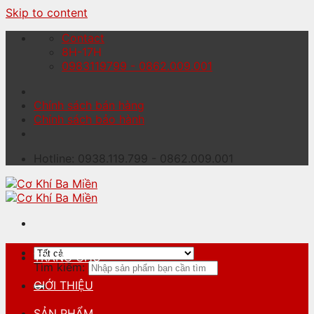
Skip to content
Contact
8H-17H
0983119799 - 0862.009.001
Chính sách bán hàng
Chính sách bảo hành
Hotline: 0938.119.799 - 0862.009.001
TRANG CHỦ
Tìm kiếm:
GIỚI THIỆU
SẢN PHẨM