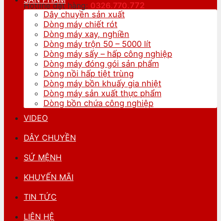
Hotline đặt hàng:
0326.770.
772
Dây chuyền sản xuất
Dòng máy chiết rót
Dòng máy xay, nghiền
Dòng máy trộn 50 – 5000 lít
Dòng máy sấy – hấp công nghiệp
Dòng máy đóng gói sản phẩm
Dòng nồi hấp tiệt trùng
Dòng máy bồn khuấy gia nhiệt
Dòng máy sản xuất thực phẩm
Dòng bồn chứa công nghiệp
VIDEO
DÂY CHUYỀN
SỨ MỆNH
KHUYẾN MÃI
TIN TỨC
LIÊN HỆ