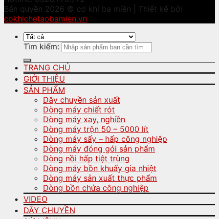
Bản quyền 2026 © cơ khí ba miền | Thiết kế bởi
cokhichetaobamien.vn
Tìm kiếm:
TRANG CHỦ
GIỚI THIỆU
SẢN PHẨM
Dây chuyền sản xuất
Dòng máy chiết rót
Dòng máy xay, nghiền
Dòng máy trộn 50 – 5000 lít
Dòng máy sấy – hấp công nghiệp
Dòng máy đóng gói sản phẩm
Dòng nồi hấp tiệt trùng
Dòng máy bồn khuấy gia nhiệt
Dòng máy sản xuất thực phẩm
Dòng bồn chứa công nghiệp
VIDEO
DÂY CHUYỀN