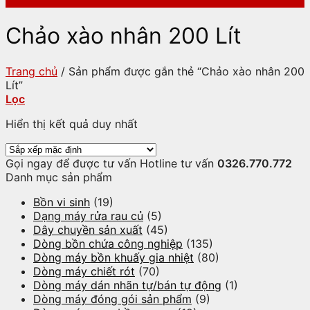
Chảo xào nhân 200 Lít
Trang chủ
/
Sản phẩm được gắn thẻ “Chảo xào nhân 200
Lít”
Lọc
Hiển thị kết quả duy nhất
Gọi ngay để được tư vấn
Hotline tư vấn
0326.770.772
Danh mục sản phẩm
Bồn vi sinh
(19)
Dạng máy rửa rau củ
(5)
Dây chuyền sản xuất
(45)
Dòng bồn chứa công nghiệp
(135)
Dòng máy bồn khuấy gia nhiệt
(80)
Dòng máy chiết rót
(70)
Dòng máy dán nhãn tự/bán tự động
(1)
Dòng máy đóng gói sản phẩm
(9)