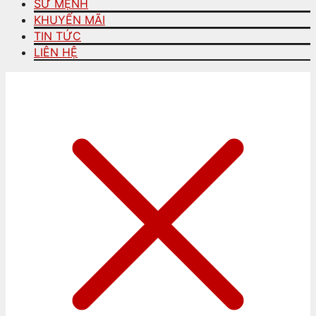
SỨ MỆNH
KHUYẾN MÃI
TIN TỨC
LIÊN HỆ