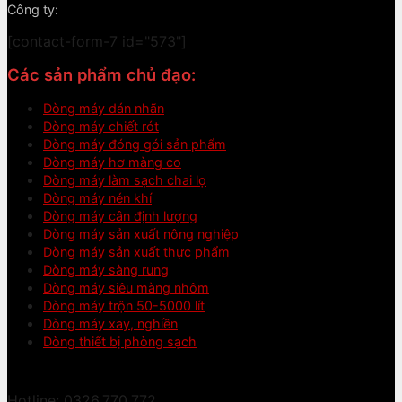
Công ty:
[contact-form-7 id="573"]
Các sản phẩm chủ đạo:
Dòng máy dán nhãn
Dòng máy chiết rót
Dòng máy đóng gói sản phẩm
Dòng máy hơ màng co
Dòng máy làm sạch chai lọ
Dòng máy nén khí
Dòng máy cân định lượng
Dòng máy sản xuất nông nghiệp
Dòng máy sản xuất thực phẩm
Dòng máy sàng rung
Dòng máy siêu màng nhôm
Dòng máy trộn 50-5000 lít
Dòng máy xay, nghiền
Dòng thiết bị phòng sạch
Hotline: 0326.770.772