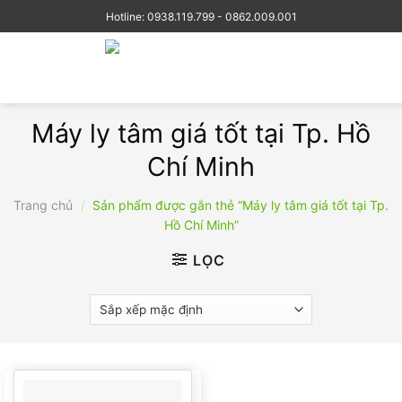
Skip
Hotline: 0938.119.799 - 0862.009.001
to
content
Máy ly tâm giá tốt tại Tp. Hồ
Chí Minh
Trang chủ
/
Sản phẩm được gắn thẻ “Máy ly tâm giá tốt tại Tp.
Hồ Chí Minh”
LỌC