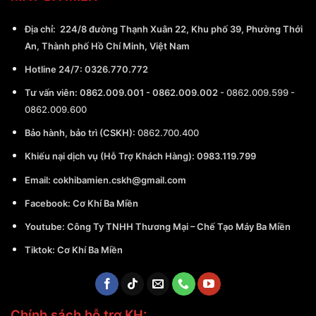
Địa chỉ:
224/8 đường Thạnh Xuân 22, Khu phố 39, Phường Thới
An, Thành phố Hồ Chí Minh, Việt Nam
Hotline 24/7:
0326.770.772
Tư vấn viên:
0862.009.001
-
0862.009.002
-
0862.009.599
-
0862.009.600
Bảo hành, bảo trì (CSKH):
0862.700.400
Khiếu nại dịch vụ (Hỗ Trợ Khách Hàng): 0983.119.799
Email:
cokhibamien.cskh@gmail.com
Facebook:
Cơ Khí Ba Miền
Youtube:
Công Ty TNHH Thương Mại – Chế Tạo Máy Ba Miền
Tiktok:
Cơ Khí Ba Miền
Chính sách hỗ trợ KH: