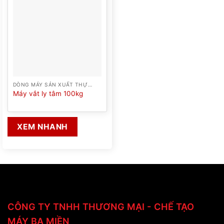
DÒNG MÁY SẢN XUẤT THỰC PHẨM
Máy vắt ly tâm 100kg
XEM NHANH
CÔNG TY TNHH THƯƠNG MẠI - CHẾ TẠO
MÁY BA MIỀN