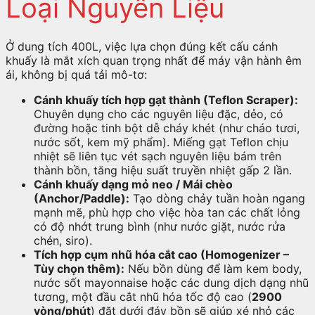
Loại Nguyên Liệu
Ở dung tích 400L, việc lựa chọn đúng kết cấu cánh
khuấy là mắt xích quan trọng nhất để máy vận hành êm
ái, không bị quá tải mô-tơ:
Cánh khuấy tích hợp gạt thành (Teflon Scraper):
Chuyên dụng cho các nguyên liệu đặc, dẻo, có
đường hoặc tinh bột dễ cháy khét (như cháo tươi,
nước sốt, kem mỹ phẩm). Miếng gạt Teflon chịu
nhiệt sẽ liên tục vét sạch nguyên liệu bám trên
thành bồn, tăng hiệu suất truyền nhiệt gấp 2 lần.
Cánh khuấy dạng mỏ neo / Mái chèo
(Anchor/Paddle):
Tạo dòng chảy tuần hoàn ngang
mạnh mẽ, phù hợp cho việc hòa tan các chất lỏng
có độ nhớt trung bình (như nước giặt, nước rửa
chén, siro).
Tích hợp cụm nhũ hóa cắt cao (Homogenizer –
Tùy chọn thêm):
Nếu bồn dùng để làm kem body,
nước sốt mayonnaise hoặc các dung dịch dạng nhũ
tương, một đầu cắt nhũ hóa tốc độ cao (
2900
vòng/phút
) đặt dưới đáy bồn sẽ giúp xé nhỏ các