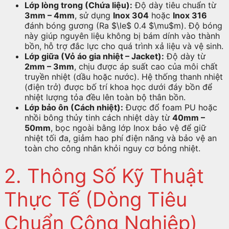
Lớp lòng trong (Chứa liệu):
Độ dày tiêu chuẩn từ
3mm – 4mm
, sử dụng
Inox 304
hoặc
Inox 316
đánh bóng gương (Ra $\le$ 0.4 $\mu$m). Độ bóng
này giúp nguyên liệu không bị bám dính vào thành
bồn, hỗ trợ đắc lực cho quá trình xả liệu và vệ sinh.
Lớp giữa (Vỏ áo gia nhiệt – Jacket):
Độ dày từ
2mm – 3mm
, chịu được áp suất cao của môi chất
truyền nhiệt (dầu hoặc nước). Hệ thống thanh nhiệt
(điện trở) được bố trí khoa học dưới đáy bồn để
nhiệt lượng tỏa đều lên toàn bộ thân bồn.
Lớp bảo ôn (Cách nhiệt):
Được đổ foam PU hoặc
nhồi bông thủy tinh cách nhiệt dày từ
40mm –
50mm
, bọc ngoài bằng lớp Inox bảo vệ để giữ
nhiệt tối đa, giảm hao phí điện năng và bảo vệ an
toàn cho công nhân khỏi nguy cơ bỏng nhiệt.
2. Thông Số Kỹ Thuật
Thực Tế (Dòng Tiêu
Chuẩn Công Nghiệp)