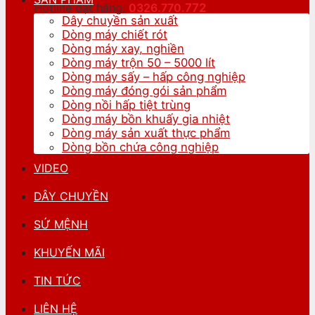
Hotline đặt hàng:
0326.770.
772
Dây chuyền sản xuất
Dòng máy chiết rót
Dòng máy xay, nghiền
Dòng máy trộn 50 – 5000 lít
Dòng máy sấy – hấp công nghiệp
Dòng máy đóng gói sản phẩm
Dòng nồi hấp tiệt trùng
Dòng máy bồn khuấy gia nhiệt
Dòng máy sản xuất thực phẩm
Dòng bồn chứa công nghiệp
VIDEO
DÂY CHUYỀN
SỨ MỆNH
KHUYẾN MÃI
TIN TỨC
LIÊN HỆ