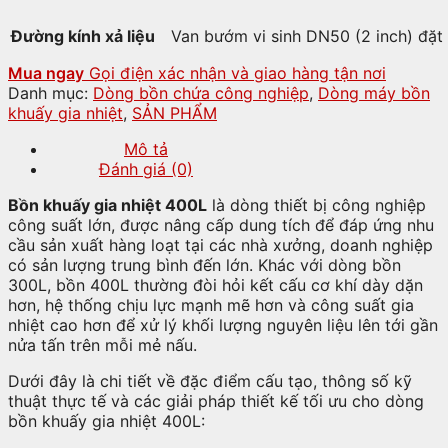
Đường kính xả liệu
Van bướm vi sinh DN50 (2 inch) đặt 
Mua ngay
Gọi điện xác nhận và giao hàng tận nơi
Danh mục:
Dòng bồn chứa công nghiệp
,
Dòng máy bồn
khuấy gia nhiệt
,
SẢN PHẨM
Mô tả
Đánh giá (0)
Bồn khuấy gia nhiệt 400L
là dòng thiết bị công nghiệp
công suất lớn, được nâng cấp dung tích để đáp ứng nhu
cầu sản xuất hàng loạt tại các nhà xưởng, doanh nghiệp
có sản lượng trung bình đến lớn. Khác với dòng bồn
300L, bồn 400L thường đòi hỏi kết cấu cơ khí dày dặn
hơn, hệ thống chịu lực mạnh mẽ hơn và công suất gia
nhiệt cao hơn để xử lý khối lượng nguyên liệu lên tới gần
nửa tấn trên mỗi mẻ nấu.
Dưới đây là chi tiết về đặc điểm cấu tạo, thông số kỹ
thuật thực tế và các giải pháp thiết kế tối ưu cho dòng
bồn khuấy gia nhiệt 400L: