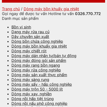
Trang chủ
/
Dòng máy bồn khuấy gia nhiệt
Gọi ngay để được tư vấn
Hotline tư vấn
0326.770.772
Danh mục sản phẩm
Bồn vi sinh
Dạng máy rửa rau củ
Dây chuyền sản xuất
Dòng bồn chứa công nghiệp
Dòng máy bồn khuấy gia nhiệt
Dòng máy chiết rót
Dòng máy dán nhãn tự/bán tự động
Dòng máy đóng gói sản phẩm
Dòng máy rang bồn ngang
Dòng máy rửa công nghiệp
Dòng máy sản xuất thực phẩm
Dòng máy sàng rung
Dòng máy sấy - hấp công nghiệp
Dòng máy trộn 50 - 5000 lít
Dòng máy xay, nghiền
Dòng nồi hấp tiệt trùng
Dòng nồi nấu phở công nghiệp