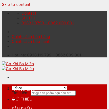
Skip to content
Contact
8H-17H
0983119799 - 0862.009.001
Chính sách bán hàng
Chính sách bảo hành
Hotline: 0938.119.799 - 0862.009.001
TRANG CHỦ
Tìm kiếm:
GIỚI THIỆU
SẢN PHẨM