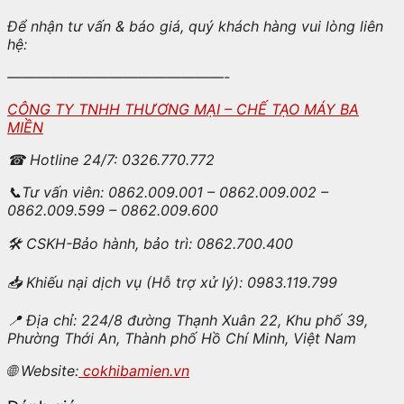
Để nhận tư vấn & báo giá, quý khách hàng vui lòng liên
hệ:
———————————————-
CÔNG TY TNHH THƯƠNG MẠI – CHẾ TẠO MÁY BA
MIỀN
☎
Hotline 24/7: 0326.770.772
📞
Tư vấn viên: 0862.009.001 – 0862.009.002 –
0862.009.599 – 0862.009.600
🛠
CSKH-Bảo hành, bảo trì: 0862.700.400
📥
Khiếu nại dịch vụ (Hỗ trợ xử lý): 0983.119.799
📍
Địa chỉ: 224/8 đường Thạnh Xuân 22, Khu phố 39,
Phường Thới An, Thành phố Hồ Chí Minh, Việt Nam
🌐
Website:
cokhibamien.vn