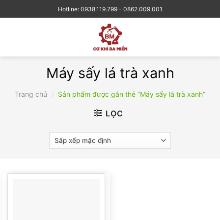
Skip
Hotline: 0938.119.799 - 0862.009.001
to
content
Máy sấy lá trà xanh
Trang chủ
/
Sản phẩm được gắn thẻ “Máy sấy lá trà xanh”
LỌC