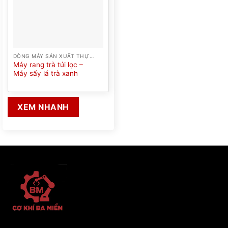
DÒNG MÁY SẢN XUẤT THỰC PHẨM
Máy rang trà túi lọc –
Máy sấy lá trà xanh
XEM NHANH