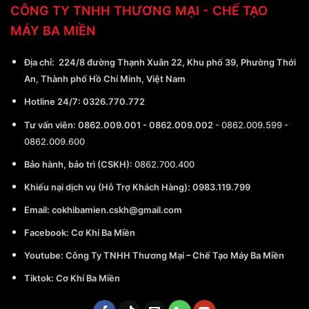
CÔNG TY TNHH THƯƠNG MẠI - CHẾ TẠO
MÁY BA MIỀN
Địa chỉ:
224/8 đường Thạnh Xuân 22, Khu phố 39, Phường Thới
An, Thành phố Hồ Chí Minh, Việt Nam
Hotline 24/7:
0326.770.772
Tư vấn viên:
0862.009.001
-
0862.009.002
-
0862.009.599
-
0862.009.600
Bảo hành, bảo trì (CSKH):
0862.700.400
Khiếu nại dịch vụ (Hỗ Trợ Khách Hàng): 0983.119.799
Email:
cokhibamien.cskh@gmail.com
Facebook:
Cơ Khí Ba Miền
Youtube:
Công Ty TNHH Thương Mại – Chế Tạo Máy Ba Miền
Tiktok:
Cơ Khí Ba Miền