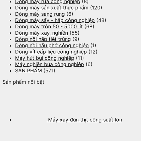
Dòng máy rửa công nghiệp
(8)
Dòng máy sản xuất thực phẩm
(120)
Dòng máy sàng rung
(6)
Dòng máy sấy - hấp công nghiệp
(48)
Dòng máy trộn 50 - 5000 lít
(68)
Dòng máy xay, nghiền
(55)
Dòng nồi hấp tiệt trùng
(9)
Dòng nồi nấu phở công nghiệp
(1)
Dòng vít cấp liệu công nghiệp
(12)
Máy hút bụi công nghiệp
(11)
Máy nghiền búa công nghiệp
(6)
SẢN PHẨM
(571)
Sản phẩm nổi bật
Máy xay đùn thịt công suất lớn