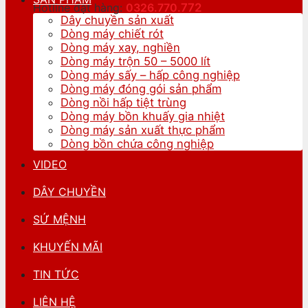
Hotline đặt hàng:
0326.770.
772
Dây chuyền sản xuất
Dòng máy chiết rót
Dòng máy xay, nghiền
Dòng máy trộn 50 – 5000 lít
Dòng máy sấy – hấp công nghiệp
Dòng máy đóng gói sản phẩm
Dòng nồi hấp tiệt trùng
Dòng máy bồn khuấy gia nhiệt
Dòng máy sản xuất thực phẩm
Dòng bồn chứa công nghiệp
VIDEO
DÂY CHUYỀN
SỨ MỆNH
KHUYẾN MÃI
TIN TỨC
LIÊN HỆ