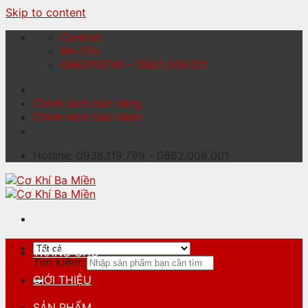
Skip to content
Contact
8H-17H
0983119799 - 0862.009.001
Chính sách bán hàng
Chính sách bảo hành
Hotline: 0938.119.799 - 0862.009.001
TRANG CHỦ
Tìm kiếm:
GIỚI THIỆU
SẢN PHẨM