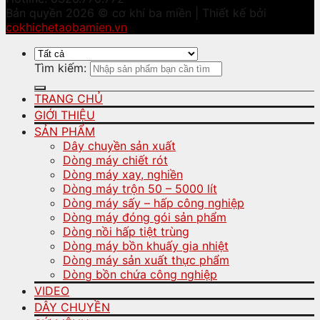
Bản quyền 2026 © cơ khí ba miền | Thiết kế bởi
cokhichetaobamien.vn
Tìm kiếm:
TRANG CHỦ
GIỚI THIỆU
SẢN PHẨM
Dây chuyền sản xuất
Dòng máy chiết rót
Dòng máy xay, nghiền
Dòng máy trộn 50 – 5000 lít
Dòng máy sấy – hấp công nghiệp
Dòng máy đóng gói sản phẩm
Dòng nồi hấp tiệt trùng
Dòng máy bồn khuấy gia nhiệt
Dòng máy sản xuất thực phẩm
Dòng bồn chứa công nghiệp
VIDEO
DÂY CHUYỀN