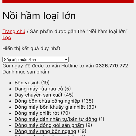
Nồi hầm loại lớn
Trang chủ
/
Sản phẩm được gắn thẻ “Nồi hầm loại lớn”
Lọc
Hiển thị kết quả duy nhất
Gọi ngay để được tư vấn
Hotline tư vấn
0326.770.772
Danh mục sản phẩm
Bồn vi sinh
(19)
Dạng máy rửa rau củ
(5)
Dây chuyền sản xuất
(45)
Dòng bồn chứa công nghiệp
(135)
Dòng máy bồn khuấy gia nhiệt
(80)
Dòng máy chiết rót
(70)
Dòng máy dán nhãn tự/bán tự động
(1)
Dòng máy đóng gói sản phẩm
(9)
Dòng máy rang bồn ngang
(19)