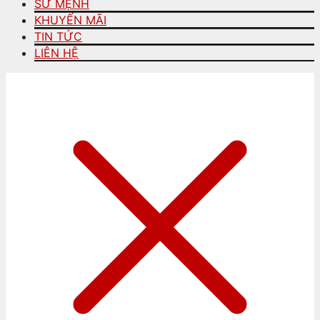
SỨ MỆNH
KHUYẾN MÃI
TIN TỨC
LIÊN HỆ