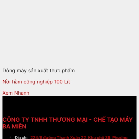
Dòng máy sản xuất thực phẩm
Nồi hầm công nghiệp 100 Lít
Xem Nhanh
CÔNG TY TNHH THƯƠNG MẠI - CHẾ TẠO MÁY
BA MIỀN
Địa chỉ:
224/8 đường Thạnh Xuân 22, Khu phố 39, Phường