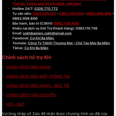
Thới An, Thành phố Hồ Chí Minh, Việt Nam
Hotline 24/7:
0326.770.772
Tư vấn viên:
0862.009.001
-
0862.009.002
-
0862.009.599
-
0862.009.600
Bảo hành, bảo trì (CSKH):
0862.700.400
Khiếu nại dịch vụ (Hỗ Trợ Khách Hàng): 0983.119.799
Email:
cokhibamien.cskh@gmail.com
Facebook:
Cơ Khí Ba Miền
Youtube:
Công Ty TNHH Thương Mại – Chế Tạo Máy Ba Miền
Tiktok:
Cơ Khí Ba Miền
Chính sách hỗ trợ KH:
✔
CHÍNH SÁCH BÁN HÀNG
✔
CHÍNH SÁCH BẢO MẬT THÔNG TIN
✔
CHÍNH SÁCH BẢO HÀNH - BẢO TRÌ
✔
CHÍNH SÁCH VẬN CHUYỂN
✔
HỎI - ĐÁP
Vui lòng nhập số Zalo để nhận được chương trình ưu đãi của