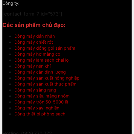
Công ty:
[contact-form-7 id="573"]
Các sản phẩm chủ đạo:
Dòng máy dán nhãn
Dòng máy chiết rót
Dòng máy đóng gói sản phẩm
Dòng máy hơ màng co
Dòng máy làm sạch chai lọ
Dòng máy nén khí
Dòng máy cân định lượng
Dòng máy sản xuất nông nghiệp
Dòng máy sản xuất thực phẩm
Dòng máy sàng rung
Dòng máy siêu màng nhôm
Dòng máy trộn 50-5000 lít
Dòng máy xay, nghiền
Dòng thiết bị phòng sạch
Hotline: 0326.770.772