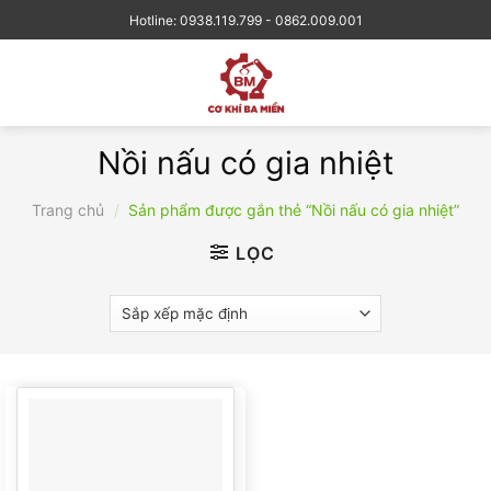
Skip
Hotline: 0938.119.799 - 0862.009.001
to
content
Nồi nấu có gia nhiệt
Trang chủ
/
Sản phẩm được gắn thẻ “Nồi nấu có gia nhiệt”
LỌC