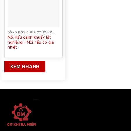
DÒNG BỒN CHỨA CÔNG NGHIỆP
Nồi nấu cánh khuấy lật
nghiêng – Nồi nấu có gia
nhiệt
XEM NHANH