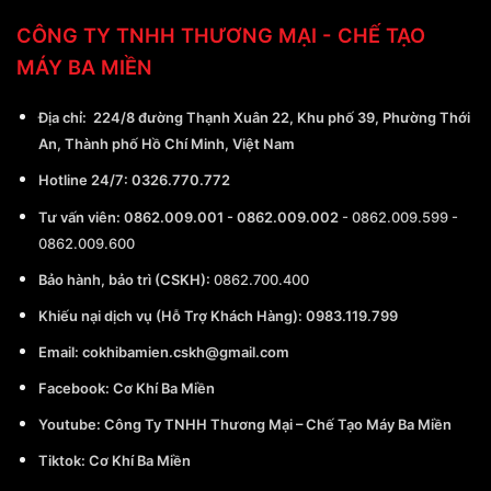
CÔNG TY TNHH THƯƠNG MẠI - CHẾ TẠO
MÁY BA MIỀN
Địa chỉ:
224/8 đường Thạnh Xuân 22, Khu phố 39, Phường Thới
An, Thành phố Hồ Chí Minh, Việt Nam
Hotline 24/7:
0326.770.772
Tư vấn viên:
0862.009.001
-
0862.009.002
-
0862.009.599
-
0862.009.600
Bảo hành, bảo trì (CSKH):
0862.700.400
Khiếu nại dịch vụ (Hỗ Trợ Khách Hàng): 0983.119.799
Email:
cokhibamien.cskh@gmail.com
Facebook:
Cơ Khí Ba Miền
Youtube:
Công Ty TNHH Thương Mại – Chế Tạo Máy Ba Miền
Tiktok:
Cơ Khí Ba Miền