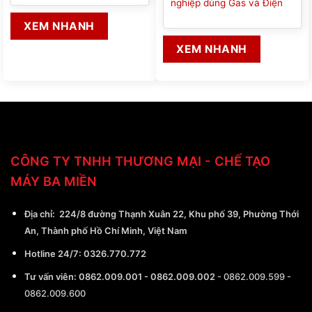
nghiệp dùng Gas và Điện
XEM NHANH
XEM NHANH
CÔNG TY TNHH THƯƠNG MẠI - CHẾ TẠO
MÁY BA MIỀN
Địa chỉ:
224/8 đường Thạnh Xuân 22, Khu phố 39, Phường Thới
An, Thành phố Hồ Chí Minh, Việt Nam
Hotline 24/7:
0326.770.772
Tư vấn viên:
0862.009.001
-
0862.009.002
-
0862.009.599
-
0862.009.600