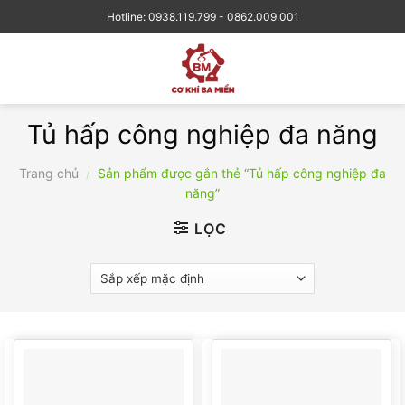
Skip
Hotline: 0938.119.799 - 0862.009.001
to
content
Tủ hấp công nghiệp đa năng
Trang chủ
/
Sản phẩm được gắn thẻ “Tủ hấp công nghiệp đa
năng”
LỌC