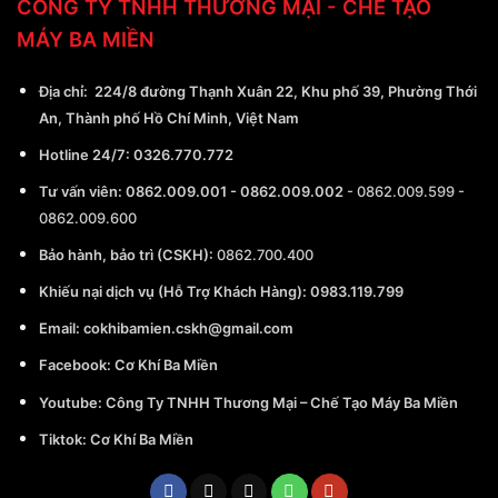
CÔNG TY TNHH THƯƠNG MẠI - CHẾ TẠO
MÁY BA MIỀN
Địa chỉ:
224/8 đường Thạnh Xuân 22, Khu phố 39, Phường Thới
An, Thành phố Hồ Chí Minh, Việt Nam
Hotline 24/7:
0326.770.772
Tư vấn viên:
0862.009.001
-
0862.009.002
-
0862.009.599
-
0862.009.600
Bảo hành, bảo trì (CSKH):
0862.700.400
Khiếu nại dịch vụ (Hỗ Trợ Khách Hàng): 0983.119.799
Email:
cokhibamien.cskh@gmail.com
Facebook:
Cơ Khí Ba Miền
Youtube:
Công Ty TNHH Thương Mại – Chế Tạo Máy Ba Miền
Tiktok:
Cơ Khí Ba Miền