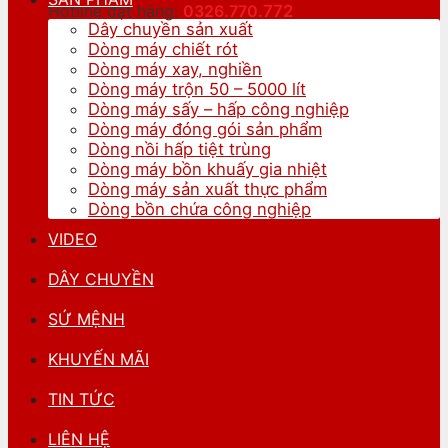
Hotline đặt hàng:
0326.770.
772
Dây chuyền sản xuất
Dòng máy chiết rót
Dòng máy xay, nghiền
Dòng máy trộn 50 – 5000 lít
Dòng máy sấy – hấp công nghiệp
Dòng máy đóng gói sản phẩm
Dòng nồi hấp tiệt trùng
Dòng máy bồn khuấy gia nhiệt
Dòng máy sản xuất thực phẩm
Dòng bồn chứa công nghiệp
VIDEO
DÂY CHUYỀN
SỨ MỆNH
KHUYẾN MÃI
TIN TỨC
LIÊN HỆ