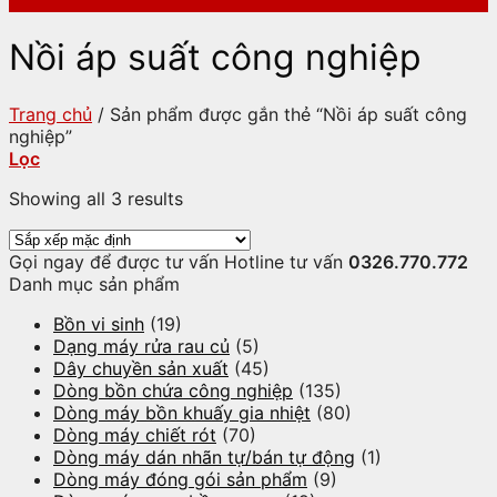
Nồi áp suất công nghiệp
Trang chủ
/
Sản phẩm được gắn thẻ “Nồi áp suất công
nghiệp”
Lọc
Showing all 3 results
Gọi ngay để được tư vấn
Hotline tư vấn
0326.770.772
Danh mục sản phẩm
Bồn vi sinh
(19)
Dạng máy rửa rau củ
(5)
Dây chuyền sản xuất
(45)
Dòng bồn chứa công nghiệp
(135)
Dòng máy bồn khuấy gia nhiệt
(80)
Dòng máy chiết rót
(70)
Dòng máy dán nhãn tự/bán tự động
(1)
Dòng máy đóng gói sản phẩm
(9)