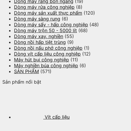
Dòng máy rang bồn ngang
(19)
Dòng máy rửa công nghiệp
(8)
Dòng máy sản xuất thực phẩm
(120)
Dòng máy sàng rung
(6)
Dòng máy sấy - hấp công nghiệp
(48)
Dòng máy trộn 50 - 5000 lít
(68)
Dòng máy xay, nghiền
(55)
Dòng nồi hấp tiệt trùng
(9)
Dòng nồi nấu phở công nghiệp
(1)
Dòng vít cấp liệu công nghiệp
(12)
Máy hút bụi công nghiệp
(11)
Máy nghiền búa công nghiệp
(6)
SẢN PHẨM
(571)
Sản phẩm nổi bật
Vít cấp liệu