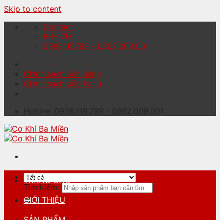
Skip to content
Contact
8H-17H
0983119799 - 0862.009.001
Chính sách bán hàng
Chính sách bảo hành
Hotline: 0938.119.799 - 0862.009.001
TRANG CHỦ
Tìm kiếm:
GIỚI THIỆU
SẢN PHẨM