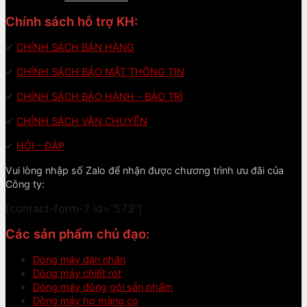
Chính sách hỗ trợ KH:
✔
CHÍNH SÁCH BÁN HÀNG
✔
CHÍNH SÁCH BẢO MẬT THÔNG TIN
✔
CHÍNH SÁCH BẢO HÀNH - BẢO TRÌ
✔
CHÍNH SÁCH VẬN CHUYỂN
✔
HỎI - ĐÁP
Vui lòng nhập số Zalo để nhận được chương trình ưu đãi của
Công ty:
[contact-form-7 id="573"]
Các sản phẩm chủ đạo:
Dòng máy dán nhãn
Dòng máy chiết rót
Dòng máy đóng gói sản phẩm
Dòng máy hơ màng co