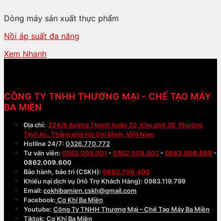
Dòng máy sản xuất thực phẩm
Nồi áp suất đa năng
Xem Nhanh
CÔNG TY TNHH THƯƠNG MẠI - CHẾ TẠO MÁY
BA MIỀN
Địa chỉ:
224/8 đường Thạnh Xuân 22, Khu phố 39, Phường
Thới An, Thành phố Hồ Chí Minh, Việt Nam
Hotline 24/7:
0326.770.772
Tư vấn viên:
0862.009.001
-
0862.009.002
-
0862.009.599
-
0862.009.600
Bảo hành, bảo trì (CSKH):
0862.700.400
Khiếu nại dịch vụ (Hỗ Trợ Khách Hàng): 0983.119.799
Email:
cokhibamien.cskh@gmail.com
Facebook:
Cơ Khí Ba Miền
Youtube:
Công Ty TNHH Thương Mại – Chế Tạo Máy Ba Miền
Tiktok:
Cơ Khí Ba Miền