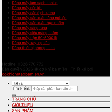
Dòng máy làm sạch chai lọ
Dòng máy nén khí
Dòng máy cân định lượng
Dòng máy sản xuất nông nghiệp
Dòng máy sản xuất thực phẩm
Dòng máy sàng rung
Dòng máy siêu màng nhôm
Dòng máy trộn 50-5000 lít
Dòng máy xay, nghiền
Dòng thiết bị phòng sạch
Hotline: 0326.770.772
Bản quyền 2026 © cơ khí ba miền | Thiết kế bởi
cokhichetaobamien.vn
Tìm kiếm:
TRANG CHỦ
GIỚI THIỆU
SẢN PHẨM