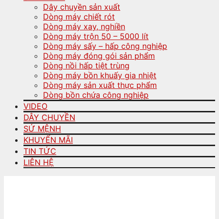
Dây chuyền sản xuất
Dòng máy chiết rót
Dòng máy xay, nghiền
Dòng máy trộn 50 – 5000 lít
Dòng máy sấy – hấp công nghiệp
Dòng máy đóng gói sản phẩm
Dòng nồi hấp tiệt trùng
Dòng máy bồn khuấy gia nhiệt
Dòng máy sản xuất thực phẩm
Dòng bồn chứa công nghiệp
VIDEO
DÂY CHUYỀN
SỨ MỆNH
KHUYẾN MÃI
TIN TỨC
LIÊN HỆ